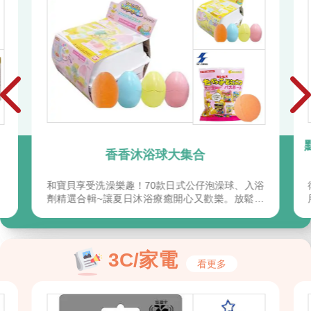
香香沐浴球大集合
和寶貝享受洗澡樂趣！70款日式公仔泡澡球、入浴
劑精選合輯~讓夏日沐浴療癒開心又歡樂。放鬆整
天的疲憊
3C/家電
看更多