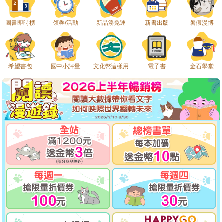
圖書即時榜
領券/活動
新品湊免運
新書出版
暑假漫博
希望書包
國中小評量
文化幣這樣用
電子書
金石學堂