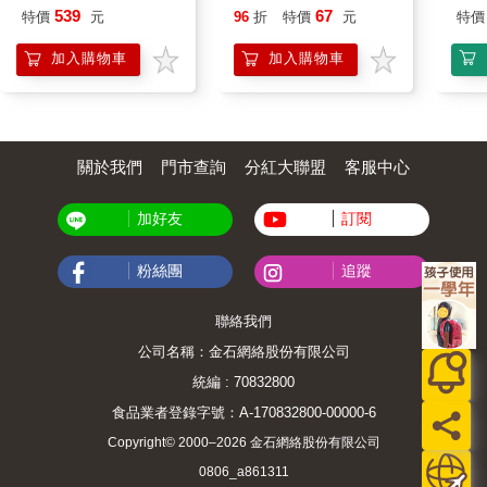
IMUTB01BK
539
67
特價
元
96
折
特價
元
特價
加入購物車
加入購物車
關於我們
門市查詢
分紅大聯盟
客服中心
加好友
訂閱
粉絲團
追蹤
聯絡我們
公司名稱：金石網絡股份有限公司
統編 : 70832800
食品業者登錄字號：A-170832800-00000-6
Copyright© 2000–2026 金石網絡股份有限公司
0806_a861311