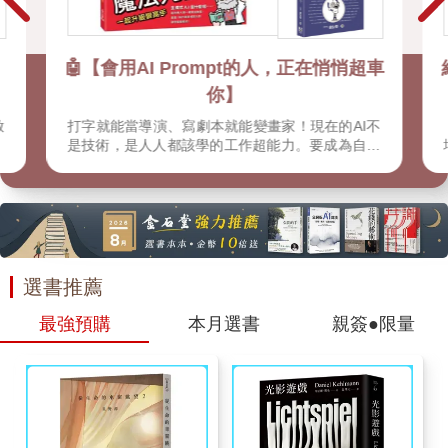
🤖【會用AI Prompt的人，正在悄悄超車
你】
啟
打字就能當導演、寫劇本就能變畫家！現在的AI不
是技術，是人人都該學的工作超能力。要成為自媒
體經營者，掌握提示詞控制AI的節奏。這些書，教
你成為AI的調教大師！
選書推薦
最強預購
本月選書
親簽●限量