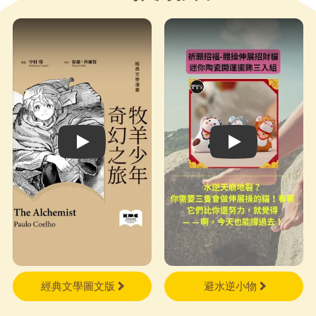
要學的事，包括「放下」這門最
重要的課。 比約恩在書中分
享了一個我每次讀都會起雞皮疙
瘩的故事：一個人和上帝一起回
顧自己一生的足跡時發現，大部
分路上都是兩對腳印，可是在那
些最艱難、最孤單的時刻，地上
都只有一對腳印。他問上帝：
Play video
Play video
「那時候祢在哪裡？」上帝回
答：「那時候是我背著你走。」
讀《張開的手》的過程中，我
也有一種有人陪伴、不孤單的感
覺。從學著坦誠「我可能錯
了」，到願意在日常的磨合與掙
扎中慢慢「張開手」，如果你也
感覺孤單、疲乏、覺得自己塞滿
經典文學圖文版
避水逆小物
太多的「應該」，不妨隨機翻開
這本書的任何一頁，讓比約恩陪