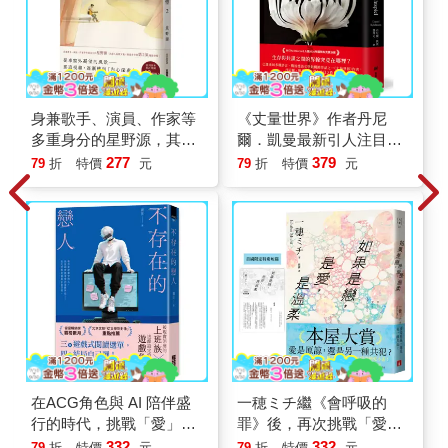
身兼歌手、演員、作家等
《丈量世界》作者丹尼
多重身分的星野源，其超
爾．凱曼最新引人注目之
人氣散文集，睽違多年的
作！
277
379
79
折
特價
元
79
折
特價
元
第２集隆重登場！
在ACG角色與 AI 陪伴盛
一穂ミチ繼《會呼吸的
行的時代，挑戰「愛」與
罪》後，再次挑戰「愛」
「真實」的定義
與「惡」的邊界
332
332
79
折
特價
元
79
折
特價
元