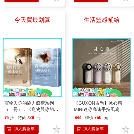
小說能被放在更大的全球框架下
困擾。
常跨不出去的。 另外，讓我
世界，則由江口憲子以手工拼貼
來看，能與其他區域的文學與文
覺得驚喜的收穫，是〈茶席〉這
的方式創作。她先以親手雕刻的
化產生關連與對話，也能為普世
今天買最划算
生活靈感補給
一篇。「清空杯子」這個故事，
橡皮章和壓克力顏料為紙張上
議題提供一個眺望的角度。如今
我從各種書中讀到不下百遍了
色，再將紙張逐一剪裁、拼貼，
張貴興把台北寫進了
吧，但比約恩在開頭提到，學者
組成充滿質感與溫度的畫面。
《2084》，不只讓讀者從奇麗
的世界觀認為，人生的種種難題
兩種不同的媒材與畫風，不僅清
的文字中重新感受台北，也把台
一定是出於「資訊不足」，因此
楚區隔出角色所處的世界，也呼
灣放到了一個能與更大的世界產
覺得只要找到悟道的大師，把所
應了彼此迥然相異的性格與生命
生聯繫的文學格局中。
有的智慧都學起來，困境不就可
經驗。這樣的表現手法在繪本中
以解決了。我有一種被當頭棒喝
相當少見，為故事增添了鮮明的
的感覺，因為我也是這樣：我一
視覺層次與閱讀趣味。 本書
直以為，累積才會帶來成長。但
也推薦搭配《因為我是「膽小
比約恩提醒，心靈的成長也許不
鬼」》一起閱讀。這本書從小鱷
是不斷往自己身上疊加更多東
寵物與你的協力療癒系列
【GUXON古尚】冰心扇
魚「抖抖」的角度出發，描述他
西，而是一個慢慢放下、讓自己
（二冊）：《寵物與你的靈
MINI迷你高速手持風扇
在同一場雷擊後，進入暴龍「國
魂契約：今生，為了協力療
變得輕盈的過程。 很感動的
728
750
75
折
特價
元
特價
元
990
王」身體裡的經歷。同一場意
癒的七份承諾》、《寵物與
是，比約恩在〈把船清空〉也說
外，透過兩個角色各自不同的觀
你的療癒契約：修復五種情
加入購物車
加入購物車
出了不少人也許都有過的困擾：
點展開，讓孩子不只看見強者失