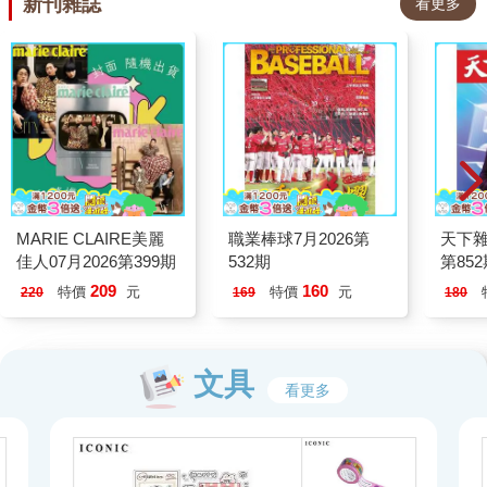
新刊雜誌
看更多
MARIE CLAIRE美麗
職業棒球7月2026第
天下雜
佳人07月2026第399期
532期
第85
209
160
特價
元
特價
元
220
169
180
文具
看更多