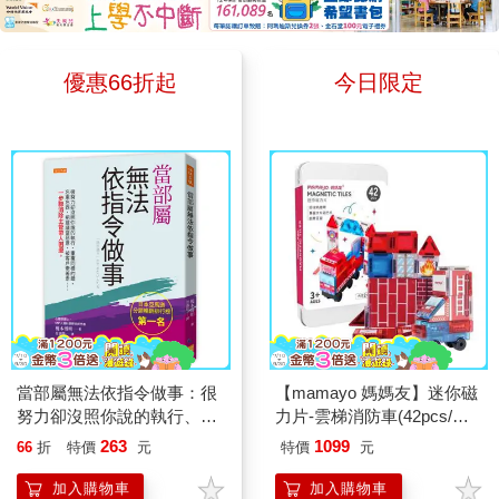
是史詩式的冒險旅程，有確切的
運用財富。這本書是摩根．豪瑟
《張開的手》裡的每一篇會像是
畏懼他。 然而，一場突如其
人物動機與目標，有明顯的懸疑
的集大成之作，能徹底改變你的
一個同行者，陪著我們把這份覺
來的雷擊，竟讓暴龍「國王」與
性與戲劇衝突。這種風格主要呈
人生觀、金錢觀。不是教你如何
察帶回生活，在每一個當下練習
膽小、弱小的鱷魚「抖抖」交換
優惠66折起
今日限定
現在婆羅洲的情節中，保祿和他
致富，而是教你如何從你已擁有
張開的手。 《張開的手》的
了身體。 失去原本強壯的身
的兩個好友為了他們共同喜歡的
的東西中，獲得最大的價值。本
每一頁依然被我畫滿線、貼滿標
軀後，「國王」第一次體會到弱
女孩去拯救一隻紅毛猩猩。另一
書對於「花錢」在心裡層面的分
籤。有很多章節即使觀點我已經
者被欺負、無力反抗的感受。過
種敘事則是漫遊式的，沒有明確
析，如同「純金」一般，具有難
很熟悉了，但我還是反覆閱讀很
去只相信力量的他，也開始重新
目標，而是在一種情境或狀態中
以取代的價值，絕對不容錯過！
多次，例如：〈事情就是這個樣
思考：真正的強大，究竟是打敗
的活動。這主要呈現在黃保祿的
當你讀完整本書，你將建立起與
子〉、〈指責與「應該」這個
別人，還是懂得運用自己的力量
台北生活，他是個萬念俱灰的空
過往截然不同的理財觀，你的人
詞〉、〈在磨合中成長〉、
保護他人？ 本書另一項令人
殼，在都市裡遊蕩，放任自己隨
生，也將借助金錢的力量攀向前
〈愛〉。其中，我讀過最多次的
驚喜的特色，是巧妙結合恐龍插
機拾取情愛的機遇。敘事風格的
所未有的高峰。
就是〈不滿的奴隸〉。這一篇同
畫家 CAN 與拼貼畫藝術家江口
混用，讓《2084》有了更多文
樣讓人看到比約恩的幽默與坦誠
憲子，兩種截然不同的創作風
學詮釋的空間。 張貴興的經
──明明已經出家修行幾年了，
格，呈現「國王」交換身體前後
當部屬無法依指令做事：很
【mamayo 媽媽友】迷你磁
典舊作《猴杯》也同時復刻重
結果他還是可以因為掃地這樣的
所處的兩個世界。 暴龍「國
努力卻沒照你說的執行、重
力片-雲梯消防車(42pcs/附
出。陳榮強在《猴杯》的導讀中
事氣成那樣。我讀到這裡總是會
複同樣的錯、忘東忘西、把
迷你車2pcs與收納鐵盒及說
王」原本生活的恐龍世界，由
263
1099
66
折
特價
元
特價
元
探討了張貴興的作品對於「全球
忍不住笑出來，他分享的那些忿
建議當惡意、被客戶牽著
明書/旅行外出)
CAN 以細膩而富有張力的水彩
南方」的意義。這表示張貴興的
走……一步驟消除主管帶人
忿不平全是我經歷過的，甚至常
加入購物車
加入購物車
筆觸描繪；鱷魚「抖抖」生活的