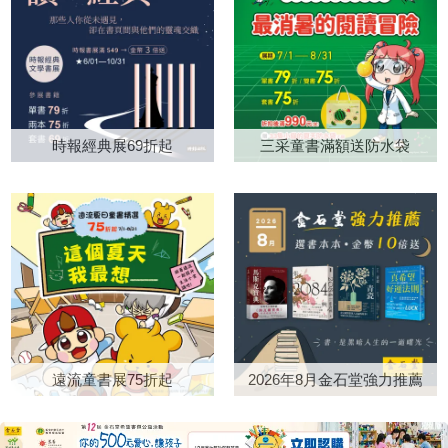
並未單純停留在所謂的男性凝
關係，會如何影響你的決定，進
親。每次聽她重複在抱怨同樣的
魚臉龐吸引。書封一角，一隻暴
視，而是展現出更為複雜多面的
而了解如何重新塑造這份關係，
事，我就一直想到書中說的：傷
龍正從遠方迎面而來；畫面中的
欲望關係。書中女人所受到的控
並讓金錢為你效力。書中也提到
害自己最大的，就是你最難放下
鱷魚與暴龍，都有著同樣銳利的
制有暴力性質（如有權有勢的乾
財富自由的「15個心理層次」。
的那個念頭。看到她的不快樂與
黃色眼睛，讓人一時分辨不出
爹），有金錢性質（如妓院），
每個人都能在這個框架中找到屬
對身邊人的影響，我深深體會
來，書名所說的「最強的」，究
有情愛性質（如男性角色對女人
於自己的位置，了解自己接下來
到，人的念頭如何一步步奪走人
竟指的是暴龍，還是鱷魚？
時報經典展69折起
三采童書滿額送防水袋
的引誘）。這幾種男性對女性的
的追求。這個框架的價值，不在
的尊嚴與自由。 原本以為
更有趣的是，若將書本放在鏡子
占有，都在小說中有耐人尋味的
於那些令人嚮往的頂層，而在於
《我可能錯了》會是比約恩留給
前，便能從倒影中看見一張完整
翻轉，尤其情愛的關係更為微
讓人明白，每向上一步，都能為
讀者的最後一本書。沒想到，去
的鱷魚臉。這樣的設計，也讓人
妙。相對於此，某些情節呈現了
自己帶來真正的自由。這本書將
年得知在他的託付之下，《我可
聯想到幼兒發展中的鏡像與自我
男女情感的真摯時刻，亦即擺脫
告訴你：如何財務獨立？如何建
能錯了》的共同作者卡洛琳整理
辨識：孩子透過鏡子認識自己的
欲望陰影、達到真實連結的時
立目標？如何讓自己的人生有意
出了《張開的手》，真的非常驚
外貌，也透過大人的回應理解自
刻，儘管這樣的連結顯得脆弱、
義且不再後悔。 摩根．豪瑟
喜。這本書讓我們有機會從更多
己的情緒，逐漸建立「這就是
轉瞬即逝或得來不易。純真與欲
的作品，已幫助上千萬人重新思
面向認識比約恩，也看見那些在
我」的自我概念。 《因為我
望之間的動態關係，悄悄呼應了
考賺錢、儲蓄與投資之道。暢銷
《我可能錯了》中已經萌芽的智
是「最強的」》描述一隻名叫
小說中引用的《失樂園》。
遠流童書展75折起
2026年8月金石堂強力推薦
突破1,000萬冊的前作《致富心
慧，如何延伸到生命的各個面
「國王」的暴龍。他擁有龐大而
《2084》的敘事方式相當值得
態》，著眼於如何累積財富；新
向。 如果說《我可能錯了》
強壯的身體，是恐龍世界裡公認
玩味，兩種敘事風格並存。一種
作《花錢的藝術》則聚焦在如何
像是在人的心裡打開一道門，
最強大的存在，其他恐龍都十分