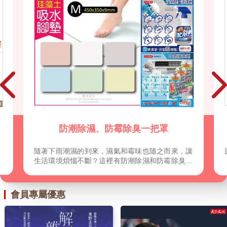
書
合
父
大
防潮除濕、防霉除臭一把罩
隨著下雨潮濕的到來，濕氣和霉味也隨之而來，讓
生活環境煩惱不斷？這裡有防潮除濕和防霉除臭各
式解決方案，為您的家居環境創造乾爽、清新的生
活空間。讓每一天都充滿清新的氛圍，從這裡開
始。
會員專屬優惠