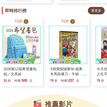
感創傷，圓滿前世今生愛的
在這個資訊如此豐富的時代，我
約定》
去力量後的恐懼，也能感受弱者
們只要眼睛一睜開，手一開始滑
即時排行榜
看更多
突然獲得力量時的慌張與掙扎。
手機，就會看到各種建議、賜
透過兩書的對照，孩子可以練
TOP
TOP
1
2
教，一大堆想要幫助我們日子過
習站在不同角色的立場思考，理
得更好、身體更健康的善意，反
解每個人都有自己的恐懼、困境
而讓人看得很疲乏，心甚至更渾
與選擇，並進一步探討「強大」
沌。有人還會自嘲：「儲存從未
與「弱小」背後真正的意涵。
停止，行動從未開始。」可是然
故事裡的這場雷擊，交換的不只
後呢？ 讀到比約恩說：「心
是暴龍與鱷魚的身體，也讓兩個
靈成長是不能強求的」，我有一
角色走進彼此的人生，從全新的
種鬆一口氣的感覺，終於有一本
視角重新認識自己。原來，真正
2026第12屆希望書包
X尋寶探險隊56 蘋果、
今天
書告訴我，可以停一下了。他提
的強大，不只是擁有足以戰勝別
組／文具組
木馬與屠刀：牛頓．希
人生
醒我們，心靈並不會因為我們覺
人的力量，而是在擁有力量時，
臘神話．濃霧
然可
500
237
51
折
特價
元
79
折
特價
元
79
折
得「自己應該要成長」、「想變
仍願意理解他人、保護他人，並
得出眾」、「想在這個領域有所
勇敢面對自己的脆弱。
成就」，就馬上有成長。每個人
都有自己的步調，你我透過為自
推薦影片
己量身打造的生命經驗，學習需