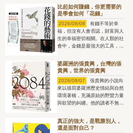
比起如何賺錢，你更需要的
是學會如何「花錢」
2026/08/08
有錢不等於幸
福，但沒有人會否認，財富與人
生的幸福密切相關。在人類的社
會中，金錢是最強大的工具，也
是生活中的必要資源，少了它，
你每天都將寸步難行。我們總是
婆羅洲的張貴興，台灣的張
拚命賺錢，卻往往不知道該如何
貴興，世界的張貴興
花錢。無止境地儲蓄，卻不敢把
2026/08/07
張貴興的小說向
錢用在真正能讓人生更美好的事
來以描寫婆羅洲歷史情結與自然
物上。我們混淆了欽佩與羨慕、
環境著稱，充滿原始的野蠻力量
舒適與過度、效用與地位，一不
與欲望的糾纏。他的讀者不無可
小心，就從財富的主人，變成了
能猜想，他的文學筆法只適用於
金錢的奴隸。 如何「花
婆羅洲，與熱帶雨林血脈相連，
錢」，將直接決定你的人生是否
真正的強大，是戰勝別人，
若是脫離婆羅洲的土壤，或許無
幸福。有些人家財萬貫，卻一毛
還是面對自己？
處扎根。但張貴興就如任何忠實