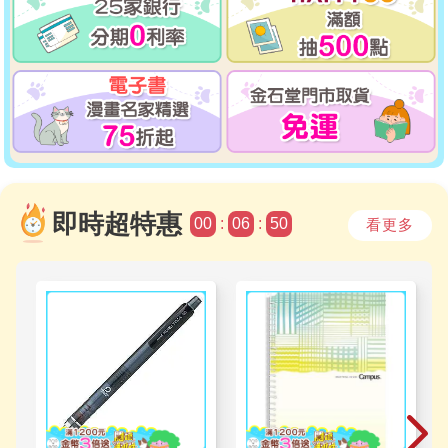
即時
超特惠
00
:
06
:
49
看更多