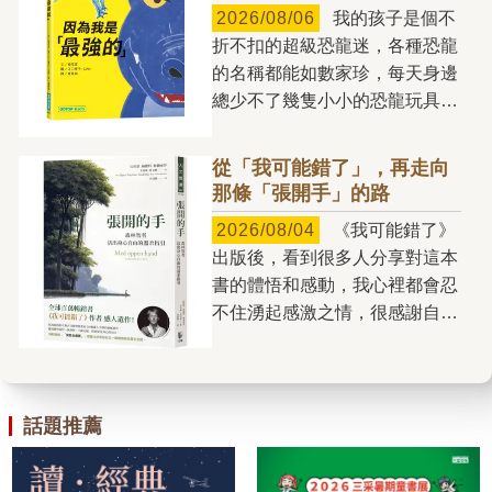
不拔，對自己和身邊的人十分吝
2026/08/06
我的孩子是個不
於創作的小說家，不斷用小說探
嗇，雖然坐擁龐大財富，但卻
折不扣的超級恐龍迷，各種恐龍
索更多的人間樣態，貢獻給讀者
「窮得只剩下錢」；有的人花錢
的名稱都能如數家珍，每天身邊
們，也因而成就《2084》這樣
如流水，毫無節制地透支自己的
總少不了幾隻小小的恐龍玩具。
的大跨越，台北成為小說主要場
未來，落得晚景淒涼的下場；但
玩耍時，他還會替不同的恐龍搭
景，而且用宛如「此曲只應天上
也有人能夠把握想要和需要的差
建各自的「世界」：有時將牠們
有」的筆力，讓這個地方的某些
從「我可能錯了」，再走向
別，將錢用得精準有度，過著自
分成草食性與肉食性兩大區域，
靈魂甦醒，讓某些發自於此地的
那條「張開手」的路
在富足的人生。 金錢能夠以
有時則依照生活環境，安排在海
獨特次聲波能被感知。 如果
驚人的方式形塑人們的生命。如
2026/08/04
《我可能錯了》
洋或陸地棲息；甚至還會仿照電
不是張貴興，我們看不到這樣的
果你不思考如何正確地用錢，錢
出版後，看到很多人分享對這本
影《侏羅紀公園》的情境，為某
台北，就如同如果沒有張貴興，
就會來用你，它會控制你，會把
書的體悟和感動，我心裡都會忍
些恐龍設置特別管制區。 孩
我們看不到那樣的婆羅洲。
你變成它的囚犯，毫不留情，且
不住湧起感激之情，很感謝自己
子在恐龍玩具的世界裡遊戲時，
愛欲是《2084》中一支突出的
絕不同情。反之，如果你知道如
有機會編到一本能讓這麼多人受
也正在一點一滴建構自己眼中的
主旋律。主人翁兼敘事者黃保
何使用金錢這種出色的工具，確
益的書，我自己也是受益者。我
世界——有人很強大，有人很弱
祿，對他的摯愛梅兒述說他與多
實可能為你造就更美好的人生。
對這本書最有感的就是「我可能
小。然而，究竟什麼才是真正的
個女人的交往故事。雖然男性胯
《花錢的藝術》沒有提供預
錯了」、「別相信自己的每個念
話題推薦
「強大」呢？ 第一次看到
下的「遠古巨獸」影響著男人對
算、訣竅，或一體適用的解決方
頭」，也因此開始特別留意自己
《因為我是「最強的」》時，我
女人的態度與對待方式，但小說
案。它旨在讓你了解你和金錢的
和身邊人的念頭，比如我的母
立刻被封面上占據大半畫面的鱷