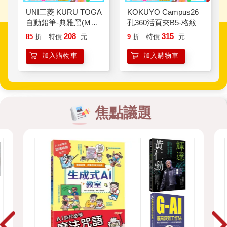
UNI三菱 KURU TOGA
KOKUYO Campus26
自動鉛筆-典雅黑(M5-
孔360活頁夾B5-格紋
450)
208
315
85
折
特價
元
9
折
特價
元
加入購物車
加入購物車
焦點議題