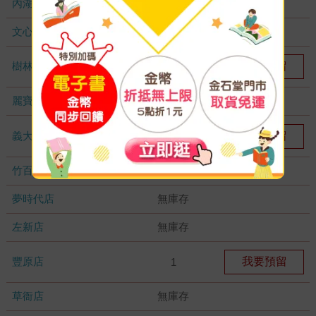
內湖大潤發
無庫存
文心店
無庫存
樹林店
我要預留
1
麗寶店
無庫存
義大店
我要預留
1
竹百店
無庫存
夢時代店
無庫存
左新店
無庫存
豐原店
我要預留
1
草衙店
無庫存