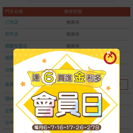
門市名稱
庫存狀態
汀州店
無庫存
和平店
無庫存
國醫加盟店
無庫存
德明加盟店
無庫存
台積店
無庫存
嘉義耐斯店
我要預留
1
環球店
無庫存
左營店
無庫存
台中秀泰店
無庫存