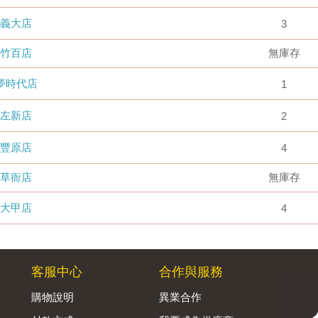
義大店
3
竹百店
無庫存
夢時代店
1
左新店
2
豐原店
4
草衙店
無庫存
大甲店
4
客服中心
合作與服務
購物說明
異業合作