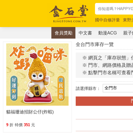
國中自修評量
東野
唯紅花綻放
奧德賽
會員獎勵
中文書
動漫ACG
親子
全台門市庫存一覽
※ 網頁之「庫存狀態」
※ 門市、網路價格及贈
※ 點擊門市名稱可查看
請選擇縣市：
貓福珊迪招財公仔(炸蝦)
9
折
特價
351
元