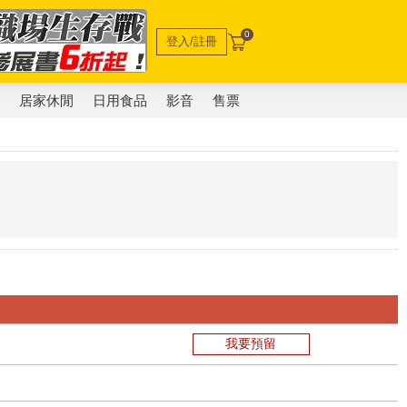
0
登入/註冊
電
居家休閒
日用食品
影音
售票
我要預留