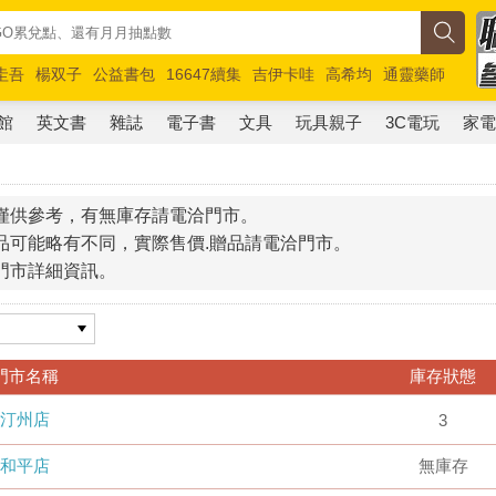
圭吾
楊双子
公益書包
16647續集
吉伊卡哇
高希均
通靈藥師
路邊攤新作
馬斯克
玩具總動員5
超慢跑
館
英文書
雜誌
電子書
文具
玩具親子
3C電玩
家
僅供參考，有無庫存請電洽門市。
品可能略有不同，實際售價.贈品請電洽門市。
門市詳細資訊。
門市名稱
庫存狀態
汀州店
3
和平店
無庫存