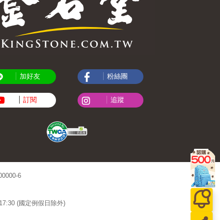
加好友
粉絲團
訂閱
追蹤
000-6
~17:30 (國定例假日除外)