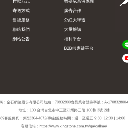
付款方式
我要成為供應商
寄送方式
廣告合作
售後服務
分紅大聯盟
聯絡我們
大量採購
網站公告
福利平台
B2B供應鏈平台
Admin
稱：金石網絡股份有限公司
統編：70832800
食品業者登錄字號：A-170832800-00
地址：100 台灣台北市中正區汀州路三段 160巷 3號 2樓
89
客服傳真：(02)2364-4672(專線)
服務時間：週一至週五 9:30~12:30 | 14:00
客服信箱：https://www.kingstone.com.tw/qa/callme/