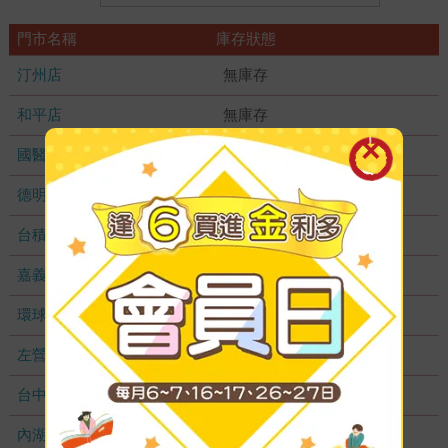
門市名稱
庫存狀態
汀州店
無庫存
和平店
無庫存
國醫加盟店
無庫存
德明加盟店
無庫存
台積店
無庫存
嘉義耐斯店
無庫存
環球店
無庫存
左營店
無庫存
台中秀泰店
無庫存
內湖大潤發
無庫存