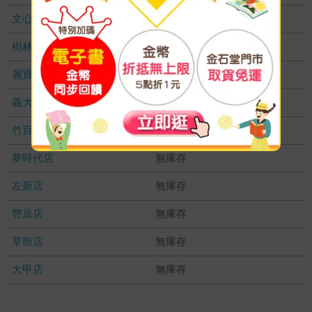
文心店
無庫存
樹林店
無庫存
麗寶店
無庫存
義大店
無庫存
竹百店
無庫存
夢時代店
無庫存
左新店
無庫存
豐原店
無庫存
草衙店
無庫存
大甲店
無庫存