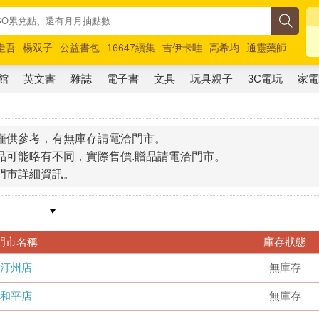
圭吾
楊双子
公益書包
16647續集
吉伊卡哇
高希均
通靈藥師
路邊攤新作
馬斯克
玩具總動員5
超慢跑
館
英文書
雜誌
電子書
文具
玩具親子
3C電玩
家
僅供參考，有無庫存請電洽門市。
品可能略有不同，實際售價.贈品請電洽門市。
門市詳細資訊。
門市名稱
庫存狀態
汀州店
無庫存
和平店
無庫存