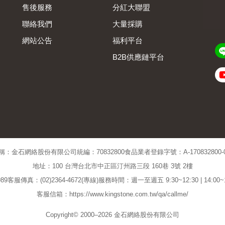
售後服務
分紅大聯盟
聯絡我們
大量採購
網站公告
福利平台
B2B供應鏈平台
Admin
稱：金石網絡股份有限公司
統編：70832800
食品業者登錄字號：A-170832800-00
地址：100 台灣台北市中正區汀州路三段 160巷 3號 2樓
89
客服傳真：(02)2364-4672(專線)
服務時間：週一至週五 9:30~12:30 | 14:00
客服信箱：https://www.kingstone.com.tw/qa/callme/
Copyright© 2000–2026 金石網絡股份有限公司