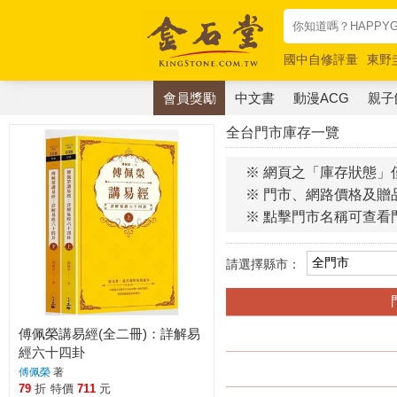
國中自修評量
東野
唯紅花綻放
奧德賽
會員獎勵
中文書
動漫ACG
親子
全台門市庫存一覽
※ 網頁之「庫存狀態」
※ 門市、網路價格及贈
※ 點擊門市名稱可查看
請選擇縣市：
傅佩榮講易經(全二冊)：詳解易
經六十四卦
傅佩榮
著
79
折
特價
711
元