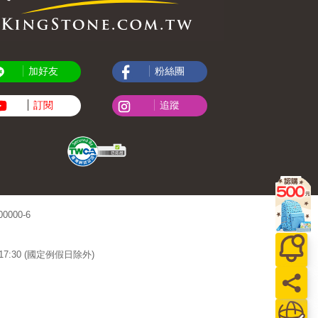
加好友
粉絲團
訂閱
追蹤
000-6
~17:30 (國定例假日除外)