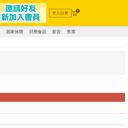
0
登入/註冊
電
居家休閒
日用食品
影音
售票