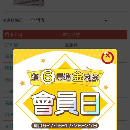
請選擇縣市：
門市名稱
庫存狀態
汀州店
無庫存
和平店
無庫存
國醫加盟店
無庫存
德明加盟店
無庫存
台積店
無庫存
嘉義耐斯店
無庫存
環球店
無庫存
左營店
無庫存