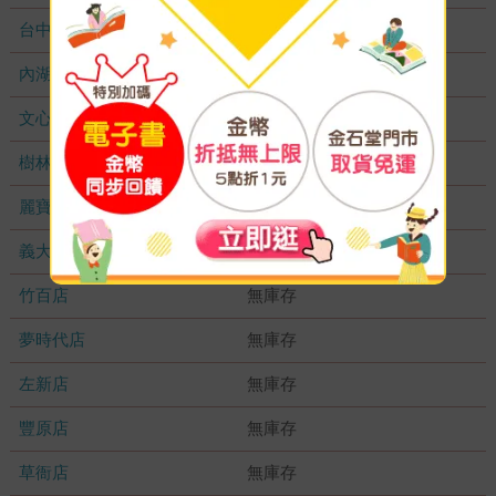
台中秀泰店
無庫存
內湖大潤發
無庫存
文心店
無庫存
樹林店
無庫存
麗寶店
無庫存
義大店
無庫存
竹百店
無庫存
夢時代店
無庫存
左新店
無庫存
豐原店
無庫存
草衙店
無庫存