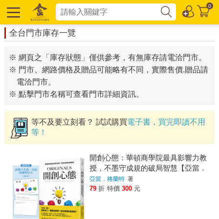
0
全台門市庫存一覽
※ 網頁之「庫存狀態」僅供參考，有無庫存請電洽門市。
※ 門市、網路價格及贈品可能略有不同，實際售價.贈品請
電洽門市。
※ 點擊門市名稱可查看門市詳細資訊。
等不及要立刻看？ 試試購買
電子書，買完即讀不用
等！
開創心態：華頓商學院最具影響力教
授，不墨守成規的破局智慧【亞當．
格蘭特「最有價值的四堂課」】
亞當．格蘭特
著
79
折
特價
300
元