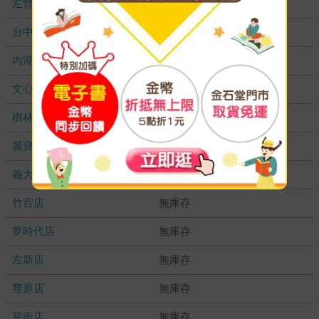
左營店
無庫存
台中秀泰店
無庫存
內湖大潤發
無庫存
文心店
無庫存
樹林店
無庫存
麗寶店
無庫存
義大店
無庫存
竹百店
無庫存
夢時代店
無庫存
左新店
無庫存
豐原店
無庫存
草衙店
無庫存