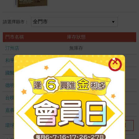
請選擇縣市：
門市名稱
庫存狀態
汀州店
無庫存
和平店
無庫存
國醫加盟店
無庫存
德明加盟店
無庫存
台積店
無庫存
嘉義耐斯店
無庫存
環球店
我要預留
1