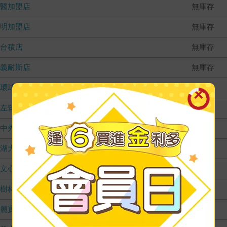
國醫加盟店
無庫存
德明加盟店
無庫存
台積店
無庫存
嘉義耐斯店
無庫存
環球店
無庫存
左營店
無庫存
台中秀泰店
無庫存
內湖大潤發
無庫存
文心店
無庫存
樹林店
無庫存
麗寶店
無庫存