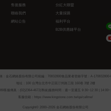
售後服務
分紅大聯盟
聯絡我們
大量採購
網站公告
福利平台
B2B供應鏈平台
Admin
稱：金石網絡股份有限公司
統編：70832800
食品業者登錄字號：A-170832800-00
地址：100 台灣台北市中正區汀州路三段 160巷 3號 2樓
89
客服傳真：(02)2364-4672(專線)
服務時間：週一至週五 9:30~12:30 | 14:00
客服信箱：https://www.kingstone.com.tw/qa/callme/
Copyright© 2000–2026 金石網絡股份有限公司