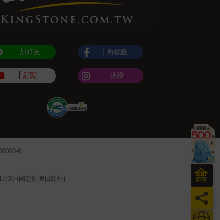
加好友
粉絲團
訂閱
追蹤
000-6
會
~17:30 (國定例假日除外)
員
日