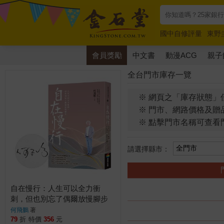
國中自修評量
東野
唯紅花綻放
奧德賽
會員獎勵
中文書
動漫ACG
親子
全台門市庫存一覽
※ 網頁之「庫存狀態」
※ 門市、網路價格及贈
※ 點擊門市名稱可查看
請選擇縣市：
自在慢行：人生可以全力衝
刺，但也別忘了偶爾放慢腳步
（限量親簽版）
何飛鵬
著
79
折
特價
356
元