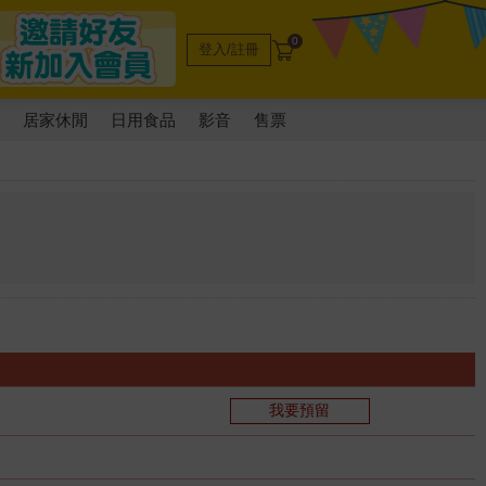
0
登入/註冊
電
居家休閒
日用食品
影音
售票
我要預留