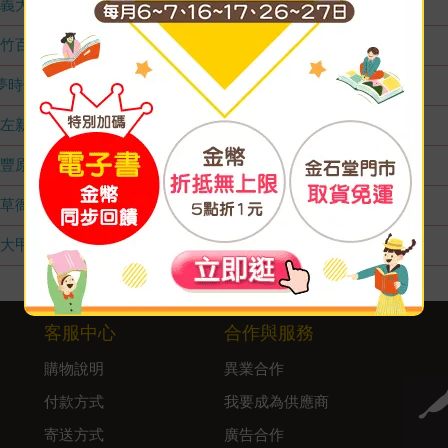
義大店
無庫存
竹百店
無庫存
夢時代店
無庫存
左新店
無庫存
豐原店
無庫存
草衙店
無庫存
大甲店
無庫存
客服中心
合作與服務
購物說明
異業合作
付款方式
我要成為供應商
寄送方式
廣告合作