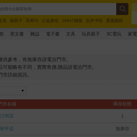
圭吾
楊双子
高希均
公益書包
16647續集
吉伊卡哇
通靈藥師
路邊攤新作
馬斯克
玩具總動員5
超慢跑
館
英文書
雜誌
電子書
文具
玩具親子
3C電玩
家
僅供參考，有無庫存請電洽門市。
品可能略有不同，實際售價.贈品請電洽門市。
門市詳細資訊。
門市名稱
庫存狀態
汀州店
1
和平店
無庫存