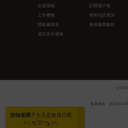
出版情報
訂閱電子報
工作機會
禮券信託查詢
隱私權政策
會員服務條款
資訊安全通報
公司名
客服專線：(02)2364-99
你知道嗎？
今天是會員日喔
✧*｡٩(ˊᗜˋ*)و✧*｡