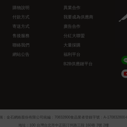
購物說明
異業合作
付款方式
我要成為供應商
寄送方式
廣告合作
售後服務
分紅大聯盟
聯絡我們
大量採購
網站公告
福利平台
B2B供應鏈平台
Admin
稱：金石網絡股份有限公司
統編：70832800
食品業者登錄字號：A-170832800-00
地址：100 台灣台北市中正區汀州路三段 160巷 3號 2樓