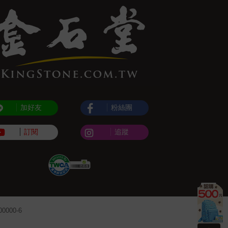
加好友
粉絲團
訂閱
追蹤
000-6