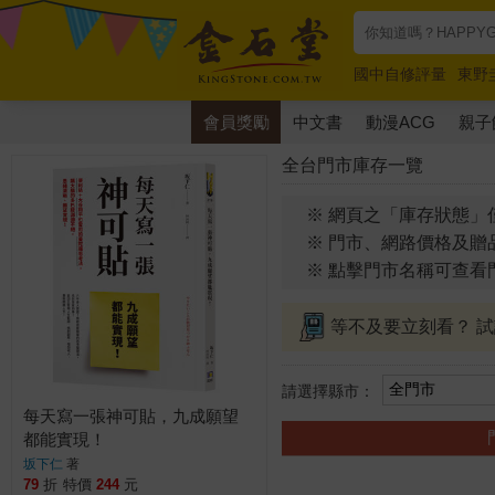
國中自修評量
東野
唯紅花綻放
奧德賽
會員獎勵
中文書
動漫ACG
親子
全台門市庫存一覽
※ 網頁之「庫存狀態」
※ 門市、網路價格及贈
※ 點擊門市名稱可查看
等不及要立刻看？ 
請選擇縣市：
每天寫一張神可貼，九成願望
都能實現！
坂下仁
著
79
折
特價
244
元