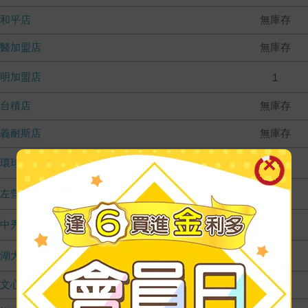
和平店
無庫存
國醫加盟店
無庫存
德明加盟店
1
台積店
無庫存
嘉義耐斯店
無庫存
環球店
6
左營店
1
台中秀泰店
4
內湖大潤發
1
文心店
無庫存