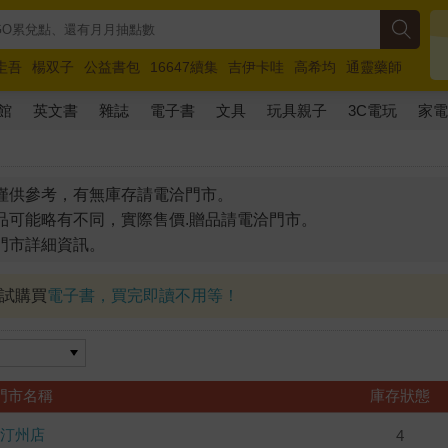
圭吾
楊双子
公益書包
16647續集
吉伊卡哇
高希均
通靈藥師
路邊攤新作
馬斯克
玩具總動員5
超慢跑
館
英文書
雜誌
電子書
文具
玩具親子
3C電玩
家
僅供參考，有無庫存請電洽門市。
品可能略有不同，實際售價.贈品請電洽門市。
門市詳細資訊。
試試購買
電子書，買完即讀不用等！
門市名稱
庫存狀態
汀州店
4