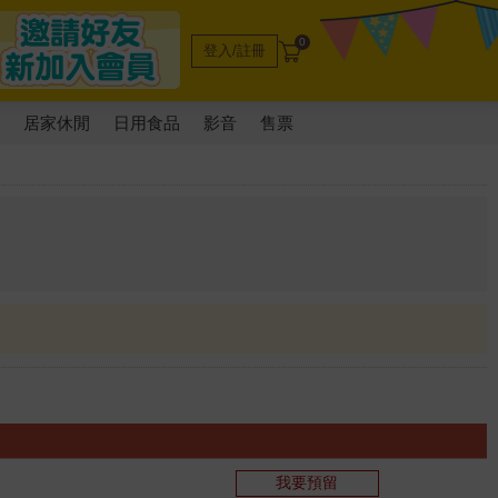
0
登入/註冊
電
居家休閒
日用食品
影音
售票
我要預留