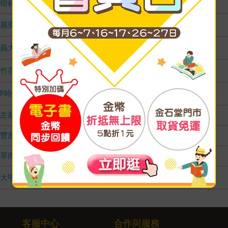
樹林店
無庫存
麗寶店
1
義大店
1
竹百店
1
夢時代店
1
左新店
無庫存
豐原店
無庫存
草衙店
無庫存
大甲店
1
客服中心
合作與服務