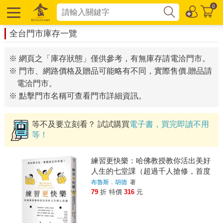
0
全台門市庫存一覽
※ 網頁之「庫存狀態」僅供參考，有無庫存請電洽門市。
※ 門市、網路價格及贈品可能略有不同，實際售價.贈品請
電洽門市。
※ 點擊門市名稱可查看門市詳細資訊。
等不及要立刻看？ 試試購買
電子書，買完即讀不用
等！
練習更快樂：哈佛教授教你活出美好
人生的七堂課（超過千人搶修，首度
在台公開）
布魯斯．胡德
著
79
折
特價
316
元