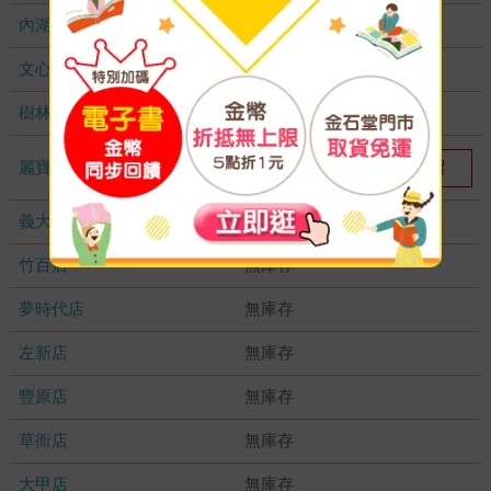
內湖大潤發
無庫存
文心店
無庫存
樹林店
無庫存
麗寶店
我要預留
1
義大店
無庫存
竹百店
無庫存
夢時代店
無庫存
左新店
無庫存
豐原店
無庫存
草衙店
無庫存
大甲店
無庫存