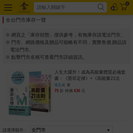
0
全台門市庫存一覽
※ 網頁之「庫存狀態」僅供參考，有無庫存請電洽門市。
※ 門市、網路價格及贈品可能略有不同，實際售價.贈品請
電洽門市。
※ 點擊門市名稱可查看門市詳細資訊。
人生大躍升！成為高能量體質必備套
書：《墨菲定律》+《高能量21法
則》【排行榜暢銷書單強強聯手】(兩
張文成
著
冊合售)
75
折
特價
630
元
請選擇縣市：