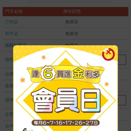
門市名稱
庫存狀態
汀州店
無庫存
和平店
無庫存
國醫加盟店
無庫存
德明加盟店
我要預留
1
台積店
無庫存
嘉義耐斯店
無庫存
環球店
我要預留
1
左營店
無庫存
台中秀泰店
無庫存