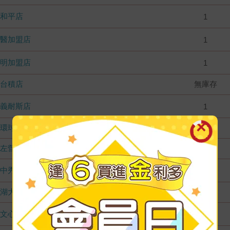
和平店
1
國醫加盟店
1
德明加盟店
1
台積店
無庫存
嘉義耐斯店
1
環球店
無庫存
左營店
無庫存
台中秀泰店
1
內湖大潤發
無庫存
文心店
1