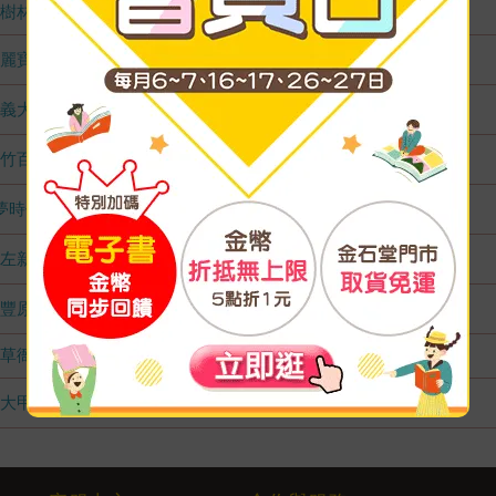
樹林店
無庫存
麗寶店
1
義大店
1
竹百店
2
夢時代店
1
左新店
1
豐原店
1
草衙店
無庫存
大甲店
2