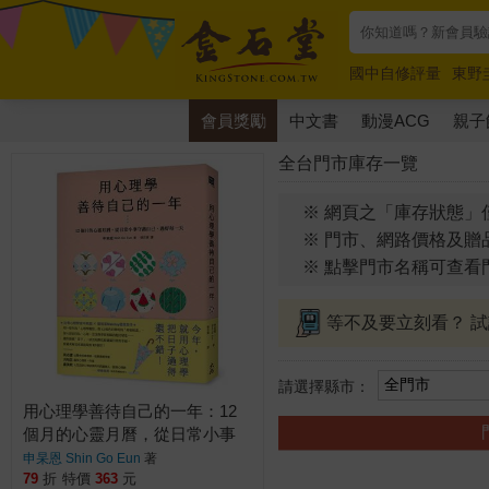
國中自修評量
東野
唯紅花綻放
奧德賽
會員獎勵
中文書
動漫ACG
親子
全台門市庫存一覽
※ 網頁之「庫存狀態」
※ 門市、網路價格及贈
※ 點擊門市名稱可查看
等不及要立刻看？ 
請選擇縣市：
用心理學善待自己的一年：12
個月的心靈月曆，從日常小事
守護自己，過好每一天
申杲恩 Shin Go Eun
著
79
折
特價
363
元