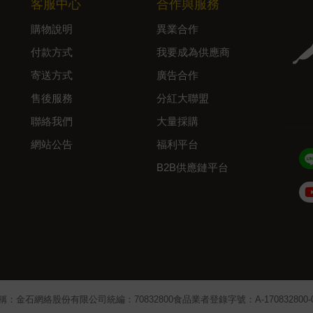
客服中心
合作與服務
購物說明
異業合作
付款方式
我要成為供應商
寄送方式
廣告合作
售後服務
分紅大聯盟
聯絡我們
大量採購
網站公告
福利平台
B2B供應鏈平台
Admin
稱：金石網絡股份有限公司
統編：70832800
食品業者登錄字號：A-170832800-00