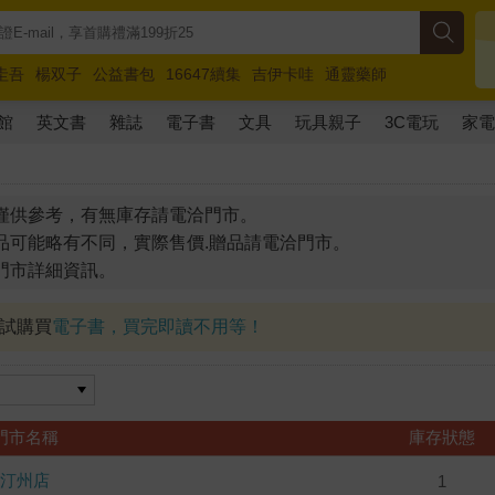
圭吾
楊双子
公益書包
16647續集
吉伊卡哇
通靈藥師
路邊攤新作
馬斯克
玩具總動員5
超慢跑
館
英文書
雜誌
電子書
文具
玩具親子
3C電玩
家
僅供參考，有無庫存請電洽門市。
品可能略有不同，實際售價.贈品請電洽門市。
門市詳細資訊。
試試購買
電子書，買完即讀不用等！
門市名稱
庫存狀態
汀州店
1