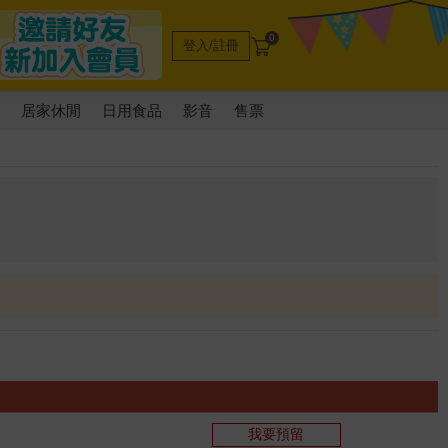
0
登入/註冊
電
居家休閒
日用食品
影音
售票
我要預留