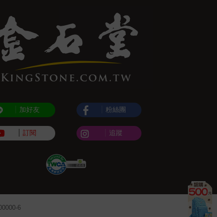
加好友
粉絲團
訂閱
追蹤
000-6