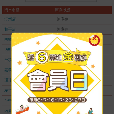
門市名稱
庫存狀態
汀州店
無庫存
和平店
無庫存
國醫加盟店
無庫存
德明加盟店
無庫存
台積店
無庫存
嘉義耐斯店
無庫存
環球店
無庫存
左營店
無庫存
台中秀泰店
無庫存
內湖大潤發
無庫存