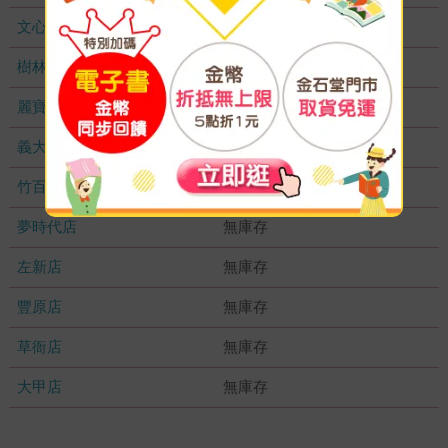
文心店
無庫存
樹林店
無庫存
麗寶店
無庫存
義大店
無庫存
竹百店
無庫存
夢時代店
無庫存
左新店
無庫存
豐原店
無庫存
草衙店
無庫存
大甲店
無庫存