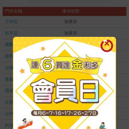
門市名稱
庫存狀態
汀州店
無庫存
和平店
無庫存
國醫加盟店
無庫存
德明加盟店
無庫存
台積店
無庫存
嘉義耐斯店
無庫存
環球店
無庫存
左營店
無庫存
台中秀泰店
無庫存
內湖大潤發
無庫存