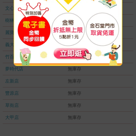
文心店
無庫存
樹林店
無庫存
麗寶店
無庫存
義大店
無庫存
竹百店
無庫存
夢時代店
無庫存
左新店
無庫存
豐原店
無庫存
草衙店
無庫存
大甲店
無庫存