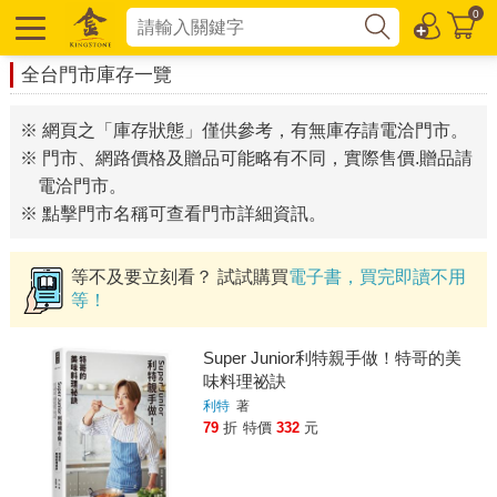
0
全台門市庫存一覽
※ 網頁之「庫存狀態」僅供參考，有無庫存請電洽門市。
※ 門市、網路價格及贈品可能略有不同，實際售價.贈品請
電洽門市。
※ 點擊門市名稱可查看門市詳細資訊。
等不及要立刻看？ 試試購買
電子書，買完即讀不用
等！
Super Junior利特親手做！特哥的美
味料理祕訣
利特
著
79
折
特價
332
元