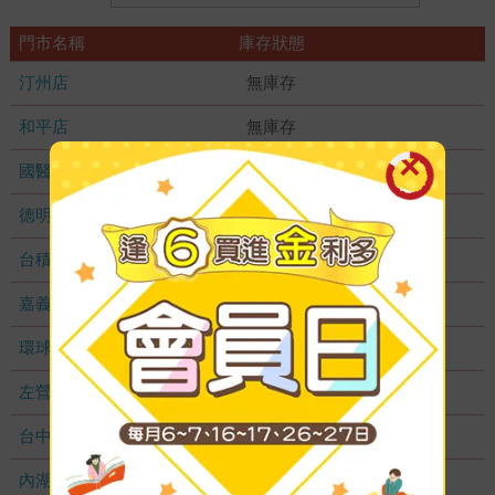
門市名稱
庫存狀態
汀州店
無庫存
和平店
無庫存
國醫加盟店
無庫存
德明加盟店
無庫存
台積店
無庫存
嘉義耐斯店
無庫存
環球店
無庫存
左營店
無庫存
台中秀泰店
無庫存
內湖大潤發
無庫存