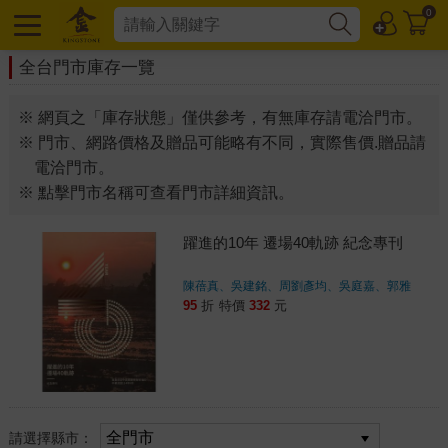
0
全台門市庫存一覽
※ 網頁之「庫存狀態」僅供參考，有無庫存請電洽門市。
※ 門市、網路價格及贈品可能略有不同，實際售價.贈品請
電洽門市。
※ 點擊門市名稱可查看門市詳細資訊。
躍進的10年 遷場40軌跡 紀念專刊
陳蓓真、吳建銘、周劉彥均、吳庭嘉、郭雅
紋、藍玄錦、林靈、尤虹美、吳宛軒、李昱錡
95
折
特價
332
元
著
請選擇縣市：