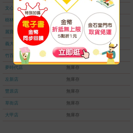
文心店
無庫存
樹林店
無庫存
麗寶店
無庫存
義大店
無庫存
竹百店
無庫存
夢時代店
無庫存
左新店
無庫存
豐原店
無庫存
草衙店
無庫存
大甲店
無庫存