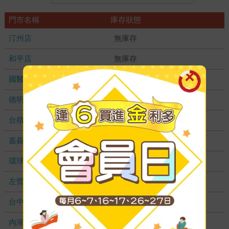
門市名稱
庫存狀態
汀州店
無庫存
和平店
無庫存
國醫加盟店
無庫存
德明加盟店
無庫存
台積店
無庫存
嘉義耐斯店
無庫存
環球店
無庫存
左營店
無庫存
台中秀泰店
無庫存
內湖大潤發
無庫存