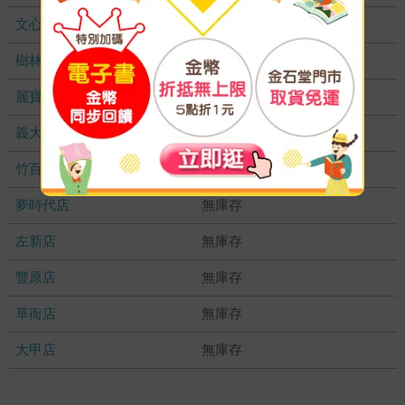
文心店
無庫存
樹林店
無庫存
麗寶店
無庫存
義大店
無庫存
竹百店
無庫存
夢時代店
無庫存
左新店
無庫存
豐原店
無庫存
草衙店
無庫存
大甲店
無庫存