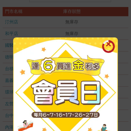
門市名稱
庫存狀態
汀州店
無庫存
和平店
無庫存
國醫加盟店
無庫存
德明加盟店
無庫存
台積店
無庫存
嘉義耐斯店
無庫存
環球店
無庫存
左營店
無庫存
台中秀泰店
無庫存
內湖大潤發
無庫存