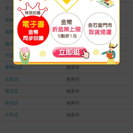
文心店
無庫存
樹林店
無庫存
麗寶店
無庫存
義大店
無庫存
竹百店
無庫存
夢時代店
無庫存
左新店
無庫存
豐原店
無庫存
草衙店
無庫存
大甲店
無庫存