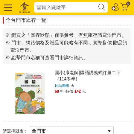
0
全台門市庫存一覽
※ 網頁之「庫存狀態」僅供參考，有無庫存請電洽門市。
※ 門市、網路價格及贈品可能略有不同，實際售價.贈品請
電洽門市。
※ 點擊門市名稱可查看門市詳細資訊。
國小(康老師)國語講義式評量二下
｛114學年｝
良品編輯
著
68
折
特價
142
元
請選擇縣市：