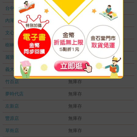
台中秀泰店
無庫存
內湖大潤發
無庫存
文心店
無庫存
樹林店
無庫存
麗寶店
無庫存
義大店
無庫存
竹百店
無庫存
夢時代店
無庫存
左新店
無庫存
豐原店
無庫存
草衙店
無庫存