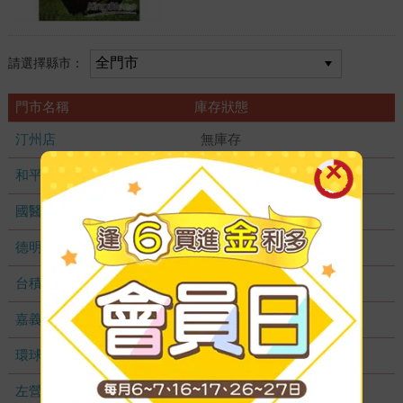
請選擇縣市：
門市名稱
庫存狀態
汀州店
無庫存
和平店
無庫存
國醫加盟店
無庫存
德明加盟店
無庫存
台積店
無庫存
嘉義耐斯店
無庫存
環球店
無庫存
左營店
無庫存