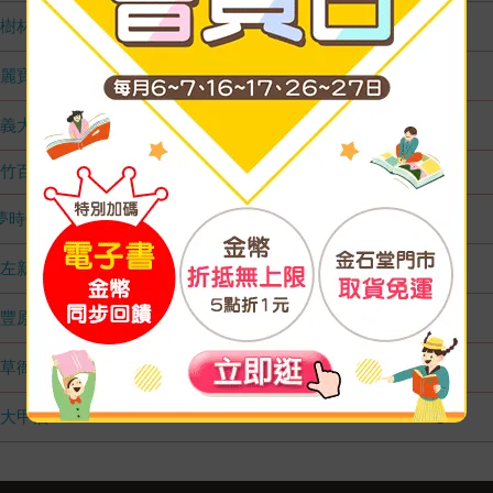
樹林店
1
麗寶店
3
義大店
1
竹百店
無庫存
夢時代店
3
左新店
4
豐原店
2
草衙店
1
大甲店
5