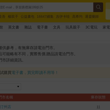
圭吾
楊双子
公益書包
16647續集
吉伊卡哇
高希均
通靈藥師
路邊攤新作
馬斯克
玩具總動員5
超慢跑
館
英文書
雜誌
電子書
文具
玩具親子
3C電玩
家
僅供參考，有無庫存請電洽門市。
品可能略有不同，實際售價.贈品請電洽門市。
門市詳細資訊。
試試購買
電子書，買完即讀不用等！
門市名稱
庫存狀態
汀州店
11