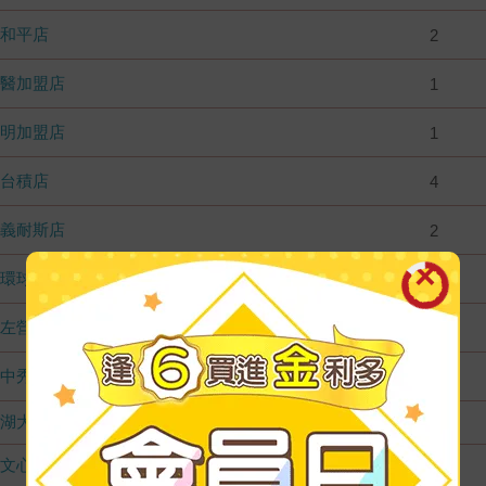
和平店
2
國醫加盟店
1
德明加盟店
1
台積店
4
嘉義耐斯店
2
環球店
2
左營店
1
台中秀泰店
2
內湖大潤發
無庫存
文心店
無庫存