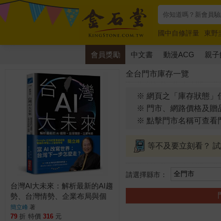
國中自修評量
東野
唯紅花綻放
奧德賽
會員獎勵
中文書
動漫ACG
親子
全台門市庫存一覽
※ 網頁之「庫存狀態」
※ 門市、網路價格及贈
※ 點擊門市名稱可查看
等不及要立刻看？ 
請選擇縣市：
台灣AI大未來：解析最新的AI趨
勢、台灣情勢、企業布局與個
人發展
簡立峰
著
79
折
特價
316
元