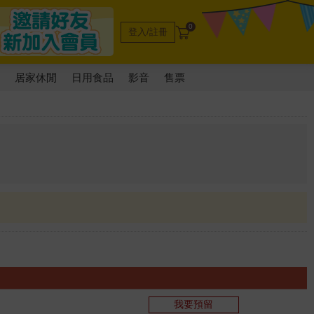
0
登入/註冊
電
居家休閒
日用食品
影音
售票
我要預留