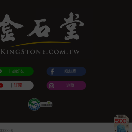
加好友
粉絲團
訂閱
追蹤
000-6