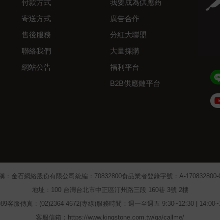
付款方式
我要成為供應商
寄送方式
廣告合作
售後服務
分紅大聯盟
聯絡我們
大量採購
網站公告
福利平台
B2B供應鏈平台
Admin
稱：金石網絡股份有限公司
統編：70832800
食品業者登錄字號：A-170832800-00
地址：100 台灣台北市中正區汀州路三段 160巷 3號 2樓
89
客服傳真：(02)2364-4672(專線)
服務時間：週一至週五 9:30~12:30 | 14:00
客服信箱：https://www.kingstone.com.tw/qa/callme/