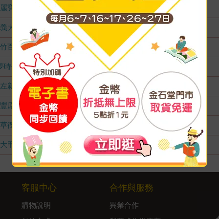
麗寶店
無庫存
義大店
無庫存
竹百店
無庫存
夢時代店
無庫存
左新店
無庫存
豐原店
無庫存
草衙店
無庫存
大甲店
無庫存
客服中心
合作與服務
購物說明
異業合作