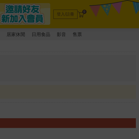
0
登入/註冊
電
居家休閒
日用食品
影音
售票