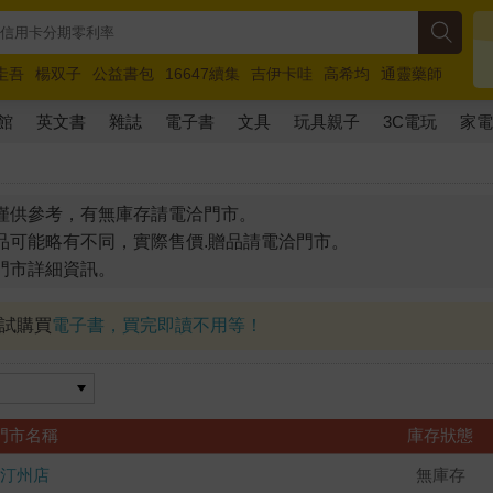
圭吾
楊双子
公益書包
16647續集
吉伊卡哇
高希均
通靈藥師
路邊攤新作
馬斯克
玩具總動員5
超慢跑
館
英文書
雜誌
電子書
文具
玩具親子
3C電玩
家
僅供參考，有無庫存請電洽門市。
品可能略有不同，實際售價.贈品請電洽門市。
門市詳細資訊。
試試購買
電子書，買完即讀不用等！
門市名稱
庫存狀態
汀州店
無庫存