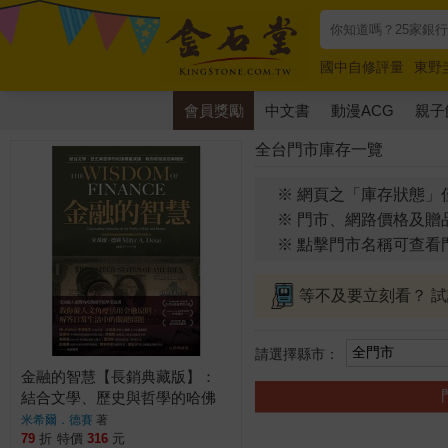
國中自修評量
東野
唯紅花綻放
奧德賽
會員獎勵
中文書
動漫ACG
親子
全台門市庫存一覽
※ 網頁之「庫存狀態」
※ 門市、網路價格及贈
※ 點擊門市名稱可查看
等不及要立刻看？ 
請選擇縣市：
金融的智慧【長銷典藏版】：
結合文學、歷史與哲學的哈佛
畢業演講，教你掌握風險與報
米希爾．德賽
著
酬
79
折
特價
316
元