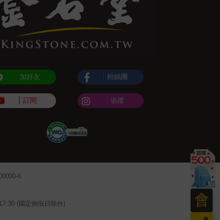
加好友
粉絲團
訂閱
追蹤
000-6
會
~17:30 (國定例假日除外)