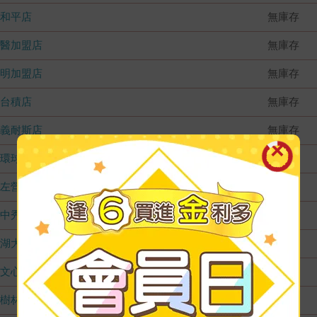
和平店
無庫存
國醫加盟店
無庫存
德明加盟店
無庫存
台積店
無庫存
嘉義耐斯店
無庫存
環球店
無庫存
左營店
無庫存
台中秀泰店
無庫存
內湖大潤發
無庫存
文心店
無庫存
樹林店
無庫存