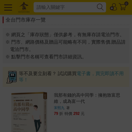
0
全台門市庫存一覽
※ 網頁之「庫存狀態」僅供參考，有無庫存請電洽門市。
※ 門市、網路價格及贈品可能略有不同，實際售價.贈品請
電洽門市。
※ 點擊門市名稱可查看門市詳細資訊。
等不及要立刻看？ 試試購買
電子書，買完即讀不用
等！
我那有錢的高中同學：擁抱致富思
維，成為富一代
宋熙九
著
79
折
特價
292
元