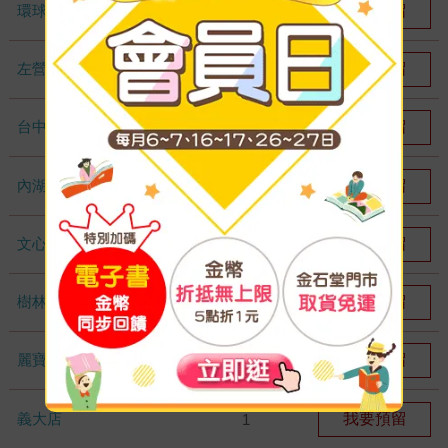
環球店
我要預留
5
左營店
我要預留
1
台中秀泰店
我要預留
2
內湖大潤發
我要預留
4
文心店
我要預留
2
樹林店
我要預留
1
麗寶店
我要預留
1
義大店
我要預留
1