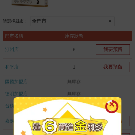
請選擇縣市：
門市名稱
庫存狀態
汀州店
我要預留
6
和平店
我要預留
1
國醫加盟店
無庫存
德明加盟店
無庫存
台積店
無庫存
嘉義耐斯店
我要預留
1