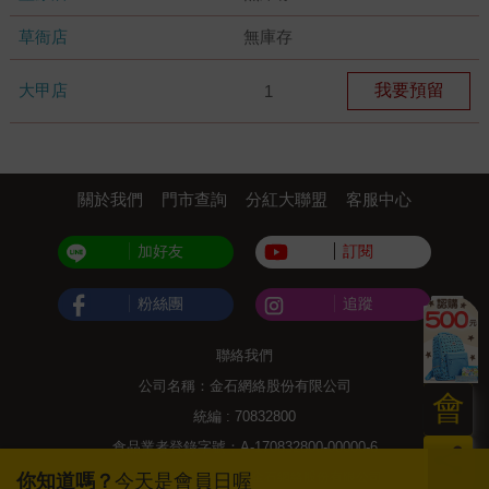
草衙店
無庫存
大甲店
我要預留
1
關於我們
門市查詢
分紅大聯盟
客服中心
加好友
訂閱
粉絲團
追蹤
聯絡我們
公司名稱：金石網絡股份有限公司
會
統編 : 70832800
食品業者登錄字號：A-170832800-00000-6
員
Copyright© 2000–2026 金石網絡股份有限公司
你知道嗎？
今天是會員日喔