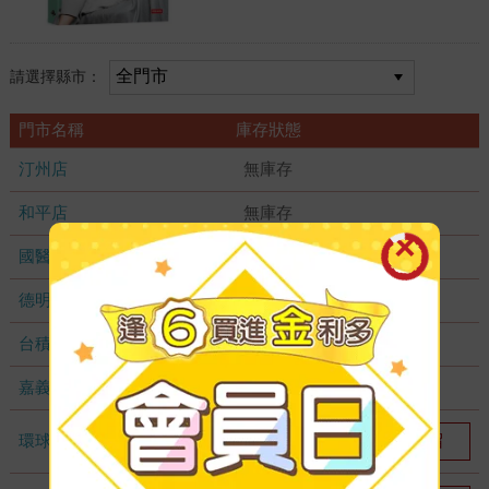
請選擇縣市：
門市名稱
庫存狀態
汀州店
無庫存
和平店
無庫存
國醫加盟店
無庫存
德明加盟店
無庫存
台積店
無庫存
嘉義耐斯店
無庫存
環球店
我要預留
2