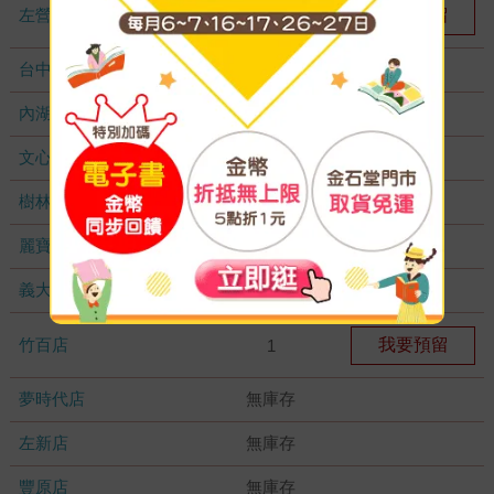
左營店
我要預留
1
台中秀泰店
無庫存
內湖大潤發
無庫存
文心店
無庫存
樹林店
無庫存
麗寶店
無庫存
義大店
無庫存
竹百店
我要預留
1
夢時代店
無庫存
左新店
無庫存
豐原店
無庫存