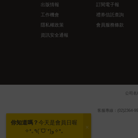
出版情報
訂閱電子報
工作機會
禮券信託查詢
隱私權政策
會員服務條款
資訊安全通報
公司名
客服專線：(02)2364-99
你知道嗎？
今天是會員日喔
✧*｡٩(ˊᗜˋ*)و✧*｡