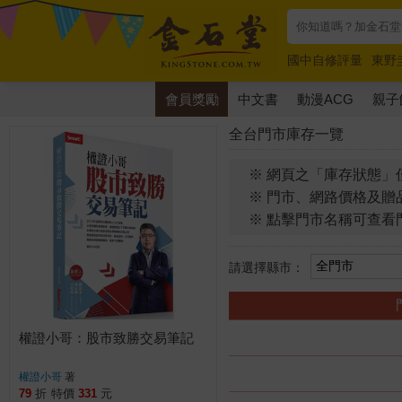
國中自修評量
東野
唯紅花綻放
奧德賽
會員獎勵
中文書
動漫ACG
親子
全台門市庫存一覽
※ 網頁之「庫存狀態」
※ 門市、網路價格及贈
※ 點擊門市名稱可查看
請選擇縣市：
權證小哥：股市致勝交易筆記
權證小哥
著
79
折
特價
331
元