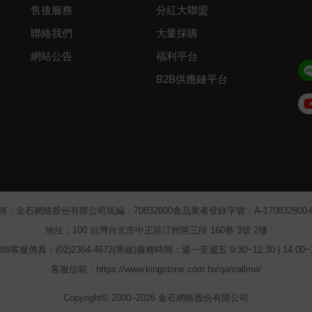
售後服務
分紅大聯盟
聯絡我們
大量採購
網站公告
福利平台
B2B供應鏈平台
Admin
稱：金石網絡股份有限公司
統編：70832800
食品業者登錄字號：A-170832800-00
地址：100 台灣台北市中正區汀州路三段 160巷 3號 2樓
89
客服傳真：(02)2364-4672(專線)
服務時間：週一至週五 9:30~12:30 | 14:00
客服信箱：https://www.kingstone.com.tw/qa/callme/
Copyright© 2000–2026 金石網絡股份有限公司