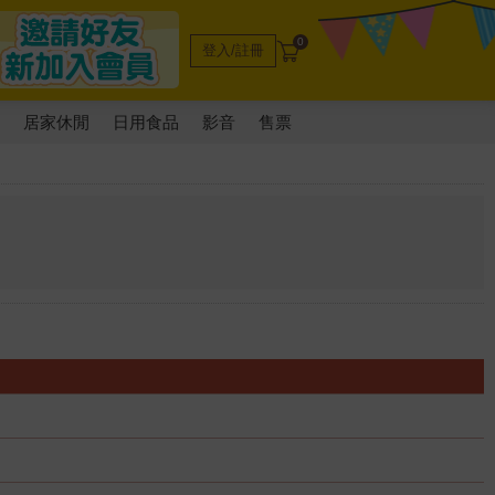
0
登入/註冊
電
居家休閒
日用食品
影音
售票