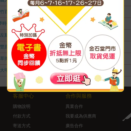
竹百店
無庫存
夢時代店
無庫存
左新店
無庫存
豐原店
無庫存
草衙店
無庫存
大甲店
無庫存
客服中心
合作與服務
購物說明
異業合作
付款方式
我要成為供應商
寄送方式
廣告合作