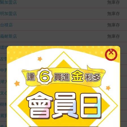
國醫加盟店
無庫存
德明加盟店
無庫存
台積店
無庫存
嘉義耐斯店
無庫存
環球店
無庫存
左營店
無庫存
台中秀泰店
無庫存
內湖大潤發
無庫存
文心店
無庫存
樹林店
無庫存
麗寶店
無庫存
義大店
無庫存