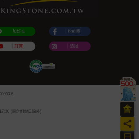
加好友
粉絲團
訂閱
追蹤
000-6
會
~17:30 (國定例假日除外)
員
日