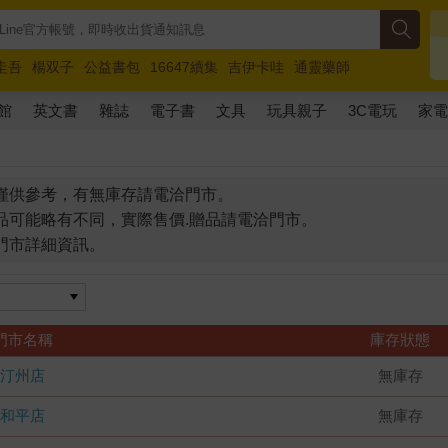
圭吾
楊双子
公益書包
16647續集
吉伊卡哇
通靈藥師
路邊攤新作
馬斯克
玩具總動員5
超慢跑
館
英文書
雜誌
電子書
文具
玩具親子
3C電玩
家
僅供參考，有無庫存請電洽門市。
品可能略有不同，實際售價.贈品請電洽門市。
門市詳細資訊。
門市名稱
庫存狀態
汀州店
無庫存
和平店
無庫存