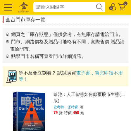
0
全台門市庫存一覽
※ 網頁之「庫存狀態」僅供參考，有無庫存請電洽門市。
※ 門市、網路價格及贈品可能略有不同，實際售價.贈品請
電洽門市。
※ 點擊門市名稱可查看門市詳細資訊。
等不及要立刻看？ 試試購買
電子書，買完即讀不用
等！
暗池：人工智慧如何顛覆股市生態(二
版)
史考特．派特森
著
79
折
特價
458
元