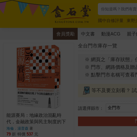
國中自修評量
東野
唯紅花綻放
奧德賽
會員獎勵
中文書
動漫ACG
親子
全台門市庫存一覽
※ 網頁之「庫存狀態」
※ 門市、網路價格及贈
※ 點擊門市名稱可查看
等不及要立刻看？ 
請選擇縣市：
能源賽局：地緣政治混亂時
代，金融政策與民主制度的下
一步
海倫．湯普森
著
79
折
特價
537
元