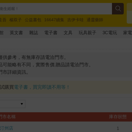
圭吾
楊双子
公益書包
16647續集
吉伊卡哇
通靈藥師
路邊攤新作
馬斯克
玩具總動員5
超慢跑
館
英文書
雜誌
電子書
文具
玩具親子
3C電玩
家
僅供參考，有無庫存請電洽門市。
品可能略有不同，實際售價.贈品請電洽門市。
門市詳細資訊。
試試購買
電子書，買完即讀不用等！
門市名稱
庫存狀態
汀州店
1