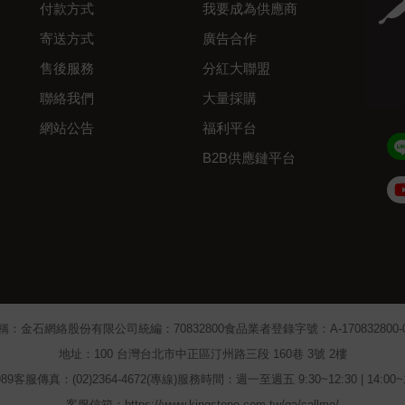
付款方式
我要成為供應商
寄送方式
廣告合作
售後服務
分紅大聯盟
聯絡我們
大量採購
網站公告
福利平台
B2B供應鏈平台
Admin
稱：金石網絡股份有限公司
統編：70832800
食品業者登錄字號：A-170832800-00
地址：100 台灣台北市中正區汀州路三段 160巷 3號 2樓
89
客服傳真：(02)2364-4672(專線)
服務時間：週一至週五 9:30~12:30 | 14:00
客服信箱：https://www.kingstone.com.tw/qa/callme/