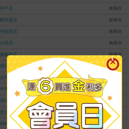
和平店
無庫存
國醫加盟店
無庫存
德明加盟店
無庫存
台積店
無庫存
嘉義耐斯店
無庫存
環球店
無庫存
左營店
無庫存
台中秀泰店
無庫存
內湖大潤發
無庫存
文心店
無庫存
樹林店
無庫存