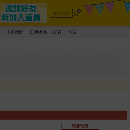
0
登入/註冊
電
居家休閒
日用食品
影音
售票
我要預留