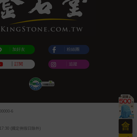
加好友
粉絲團
訂閱
追蹤
000-6
會
~17:30 (國定例假日除外)