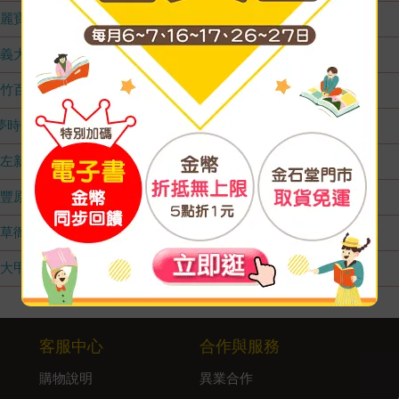
麗寶店
無庫存
義大店
無庫存
竹百店
無庫存
夢時代店
無庫存
左新店
無庫存
豐原店
無庫存
草衙店
無庫存
大甲店
無庫存
客服中心
合作與服務
購物說明
異業合作