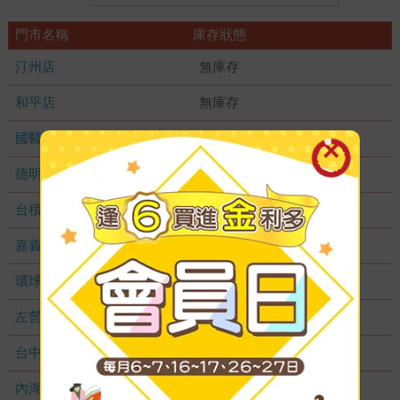
門市名稱
庫存狀態
汀州店
無庫存
和平店
無庫存
國醫加盟店
無庫存
德明加盟店
無庫存
台積店
無庫存
嘉義耐斯店
無庫存
環球店
無庫存
左營店
無庫存
台中秀泰店
無庫存
內湖大潤發
無庫存