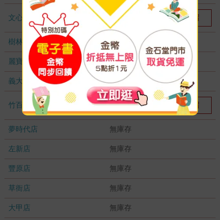
文心店
我要預留
4
樹林店
無庫存
麗寶店
無庫存
義大店
無庫存
竹百店
我要預留
3
夢時代店
無庫存
左新店
無庫存
豐原店
無庫存
草衙店
無庫存
大甲店
無庫存