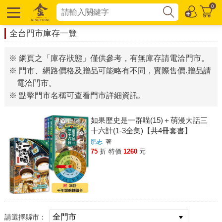
0
全台門市庫存一覽
※ 網頁之「庫存狀態」僅供參考，有無庫存請電洽門市。
※ 門市、網路價格及贈品可能略有不同，實際售價.贈品請
電洽門市。
※ 點擊門市名稱可查看門市詳細資訊。
如果歷史是一群喵(15)＋萌漫大話三
十六計(1-3全集)【共4冊套書】
肥志
著
75
折
特價
1260
元
請選擇縣市：