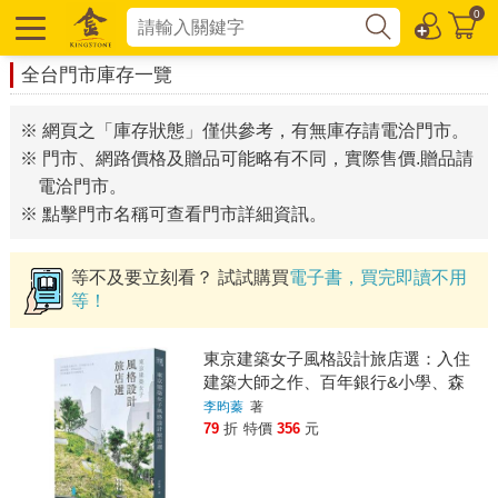
0
全台門市庫存一覽
※ 網頁之「庫存狀態」僅供參考，有無庫存請電洽門市。
※ 門市、網路價格及贈品可能略有不同，實際售價.贈品請
電洽門市。
※ 點擊門市名稱可查看門市詳細資訊。
等不及要立刻看？ 試試購買
電子書，買完即讀不用
等！
東京建築女子風格設計旅店選：入住
建築大師之作、百年銀行&小學、森
林別墅、京町家民宿⋯⋯享受專屬你
李昀蓁
著
的泊食慢時光
79
折
特價
356
元