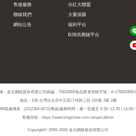
售後服務
分紅大聯盟
聯絡我們
大量採購
網站公告
福利平台
B2B供應鏈平台
Admin
稱：金石網絡股份有限公司
統編：70832800
食品業者登錄字號：A-170832800-00
地址：100 台灣台北市中正區汀州路三段 160巷 3號 2樓
89
客服傳真：(02)2364-4672(專線)
服務時間：週一至週五 9:30~12:30 | 14:00
客服信箱：https://www.kingstone.com.tw/qa/callme/
Copyright© 2000–2026 金石網絡股份有限公司