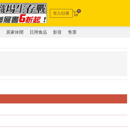
0
登入/註冊
電
居家休閒
日用食品
影音
售票