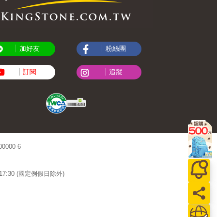
加好友
粉絲團
訂閱
追蹤
000-6
~17:30 (國定例假日除外)