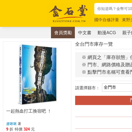
國中自修評量
東野
唯紅花綻放
奧德賽
會員獎勵
中文書
動漫ACG
親子
全台門市庫存一覽
※ 網頁之「庫存狀態」
※ 門市、網路價格及贈
※ 點擊門市名稱可查看
請選擇縣市：
一起熱血打工換宿吧 ！
盧啾啾
著
9
折
特價
324
元