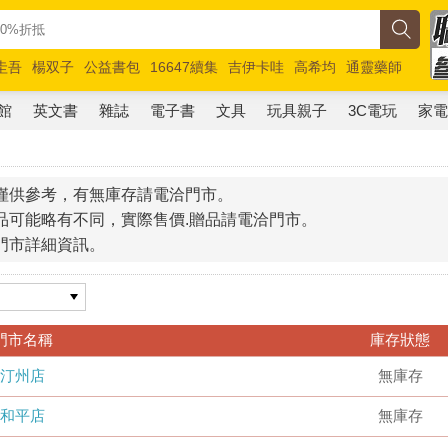
圭吾
楊双子
公益書包
16647續集
吉伊卡哇
高希均
通靈藥師
路邊攤新作
馬斯克
玩具總動員5
超慢跑
館
英文書
雜誌
電子書
文具
玩具親子
3C電玩
家
僅供參考，有無庫存請電洽門市。
品可能略有不同，實際售價.贈品請電洽門市。
門市詳細資訊。
門市名稱
庫存狀態
汀州店
無庫存
和平店
無庫存