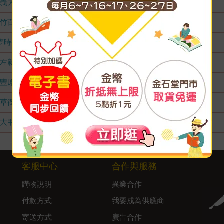
義大店
無庫存
竹百店
無庫存
夢時代店
無庫存
左新店
無庫存
豐原店
無庫存
草衙店
無庫存
大甲店
無庫存
客服中心
合作與服務
購物說明
異業合作
付款方式
我要成為供應商
寄送方式
廣告合作