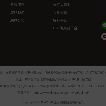
售後服務
分紅大聯盟
聯絡我們
大量採購
網站公告
福利平台
B2B供應鏈平台
Admin
稱：金石網絡股份有限公司
統編：70832800
食品業者登錄字號：A-170832800-00
地址：100 台灣台北市中正區汀州路三段 160巷 3號 2樓
89
客服傳真：(02)2364-4672(專線)
服務時間：週一至週五 9:30~12:30 | 14:00
客服信箱：https://www.kingstone.com.tw/qa/callme/
Copyright© 2000–2026 金石網絡股份有限公司