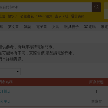
圭吾
楊双子
公益書包
16647續集
吉伊卡哇
通靈藥師
路邊攤新作
馬斯克
玩具總動員5
超慢跑
館
英文書
雜誌
電子書
文具
玩具親子
3C電玩
家
僅供參考，有無庫存請電洽門市。
品可能略有不同，實際售價.贈品請電洽門市。
門市詳細資訊。
門市名稱
庫存狀態
汀州店
1
和平店
無庫存