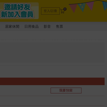
0
登入/註冊
電
居家休閒
日用食品
影音
售票
我要預留