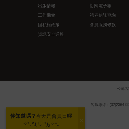
出版情報
訂閱電子報
工作機會
禮券信託查詢
隱私權政策
會員服務條款
資訊安全通報
公司名
客服專線：(02)2364-99
你知道嗎？
今天是會員日喔
✧*｡٩(ˊᗜˋ*)و✧*｡