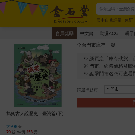
國中自修評量
東野
唯紅花綻放
奧德賽
會員獎勵
中文書
動漫ACG
親子
全台門市庫存一覽
※ 網頁之「庫存狀態」
※ 門市、網路價格及贈
※ 點擊門市名稱可查看
請選擇縣市：
搞笑古人說歷史：臺灣篇(下)
方秋雅
著
79
折
特價
253
元