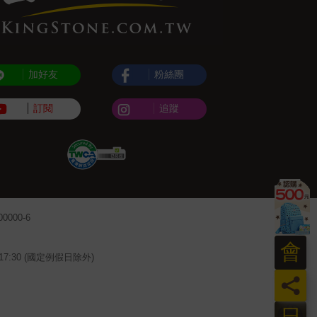
加好友
粉絲團
訂閱
追蹤
000-6
會
~17:30 (國定例假日除外)
員
日