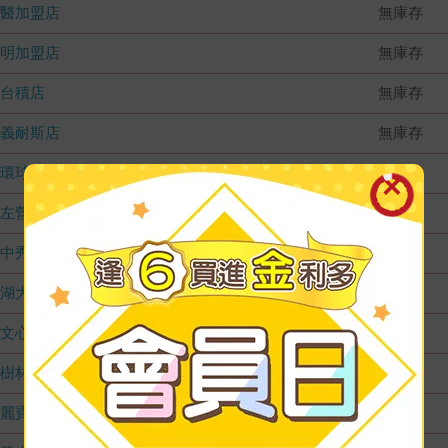
國醫加盟店
無庫存
德明加盟店
無庫存
台積店
無庫存
嘉義耐斯店
無庫存
環球店
無庫存
左營店
無庫存
台中秀泰店
無庫存
內湖大潤發
無庫存
文心店
無庫存
樹林店
無庫存
麗寶店
無庫存