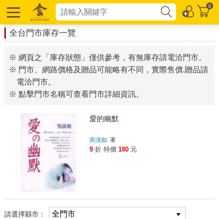
0
全台門市庫存一覽
※ 網頁之「庫存狀態」僅供參考，有無庫存請電洽門市。
※ 門市、網路價格及贈品可能略有不同，實際售價.贈品請
電洽門市。
※ 點擊門市名稱可查看門市詳細資訊。
愛的幽默
吳淡如
著
9
折
特價
180
元
請選擇縣市：