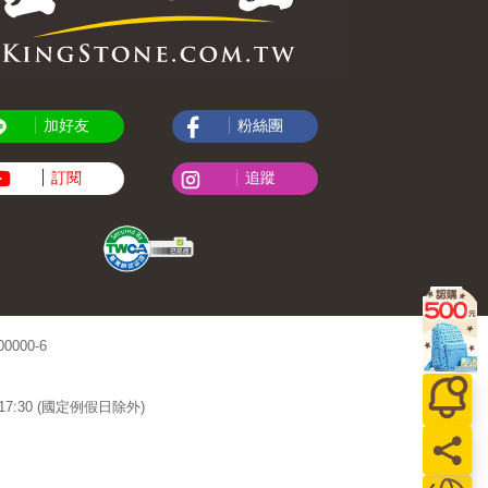
加好友
粉絲團
訂閱
追蹤
000-6
~17:30 (國定例假日除外)