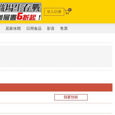
0
登入/註冊
電
居家休閒
日用食品
影音
售票
我要預留