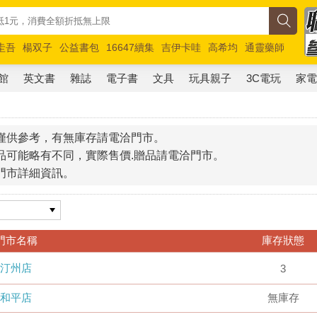
圭吾
楊双子
公益書包
16647續集
吉伊卡哇
高希均
通靈藥師
路邊攤新作
馬斯克
玩具總動員5
超慢跑
館
英文書
雜誌
電子書
文具
玩具親子
3C電玩
家
僅供參考，有無庫存請電洽門市。
品可能略有不同，實際售價.贈品請電洽門市。
門市詳細資訊。
門市名稱
庫存狀態
汀州店
3
和平店
無庫存