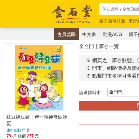
國中自修評量
東野
唯紅花綻放
奧德賽
會員獎勵
中文書
動漫ACG
親子
全台門市庫存一覽
※ 網頁之「庫存狀態」
※ 門市、網路價格及贈
※ 點擊門市名稱可查看
請選擇縣市：
紅豆綠豆碰：孵一顆神奇妙妙
蛋
康軒編輯群
著
79
折
特價
237
元