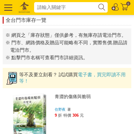
0
全台門市庫存一覽
※ 網頁之「庫存狀態」僅供參考，有無庫存請電洽門市。
※ 門市、網路價格及贈品可能略有不同，實際售價.贈品請
電洽門市。
※ 點擊門市名稱可查看門市詳細資訊。
等不及要立刻看？ 試試購買
電子書，買完即讀不用
等！
青澀的傷痛與脆弱
住野夜
著
9
折
特價
306
元