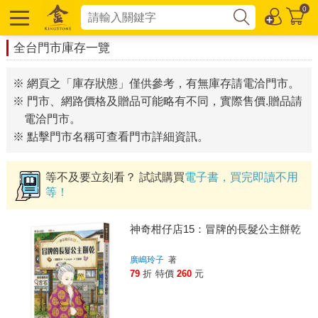
0
全台門市庫存一覽
※ 網頁之「庫存狀態」僅供參考，有無庫存請電洽門市。
※ 門市、網路價格及贈品可能略有不同，實際售價.贈品請
電洽門市。
※ 點擊門市名稱可查看門市詳細資訊。
等不及要立刻看？ 試試購買
電子書，買完即讀不用
等！
神奇柑仔店15：冒牌的長髮公主餅乾
廣嶋玲子
著
79
折
特價
260
元