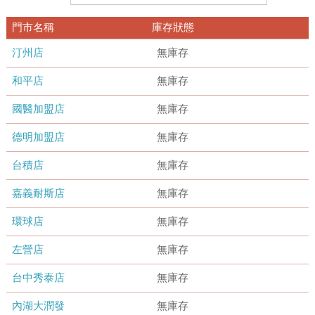
門市名稱
庫存狀態
汀州店
無庫存
和平店
無庫存
國醫加盟店
無庫存
德明加盟店
無庫存
台積店
無庫存
嘉義耐斯店
無庫存
環球店
無庫存
左營店
無庫存
台中秀泰店
無庫存
內湖大潤發
無庫存