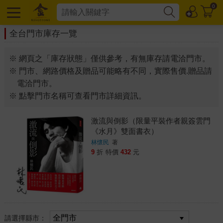
0
全台門市庫存一覽
※ 網頁之「庫存狀態」僅供參考，有無庫存請電洽門市。
※ 門市、網路價格及贈品可能略有不同，實際售價.贈品請
電洽門市。
※ 點擊門市名稱可查看門市詳細資訊。
激流與倒影（限量平裝作者親簽雲門
《水月》雙面書衣）
林懷民
著
9
折
特價
432
元
請選擇縣市：