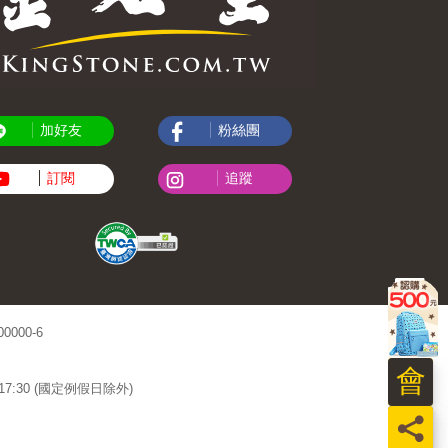
加好友
粉絲團
訂閱
追蹤
000-6
會
~17:30 (國定例假日除外)
員