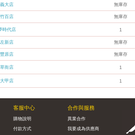
義大店
無庫存
竹百店
無庫存
夢時代店
1
左新店
無庫存
豐原店
無庫存
草衙店
1
大甲店
1
客服中心
合作與服務
購物說明
異業合作
付款方式
我要成為供應商