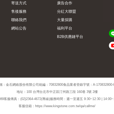
寄送方式
廣告合作
售後服務
分紅大聯盟
聯絡我們
大量採購
網站公告
福利平台
B2B供應鏈平台
Admin
稱：金石網絡股份有限公司
統編：70832800
食品業者登錄字號：A-170832800-00
地址：100 台灣台北市中正區汀州路三段 160巷 3號 2樓
89
客服傳真：(02)2364-4672(專線)
服務時間：週一至週五 9:30~12:30 | 14:00
客服信箱：https://www.kingstone.com.tw/qa/callme/