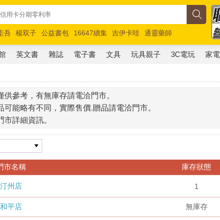
圭吾
楊双子
公益書包
16647續集
吉伊卡哇
通靈藥師
路邊攤新作
馬斯克
玩具總動員5
超慢跑
館
英文書
雜誌
電子書
文具
玩具親子
3C電玩
家
僅供參考，有無庫存請電洽門市。
品可能略有不同，實際售價.贈品請電洽門市。
門市詳細資訊。
門市名稱
庫存狀態
汀州店
1
和平店
無庫存