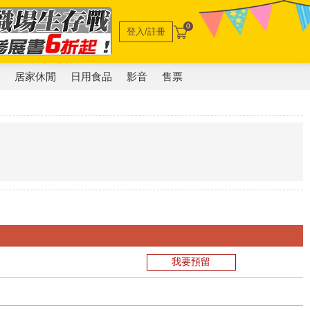
0
登入/註冊
電
居家休閒
日用食品
影音
售票
我要預留