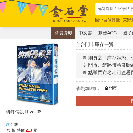
國中自修評量
東野
唯紅花綻放
奧德賽
會員獎勵
中文書
動漫ACG
親子
全台門市庫存一覽
※ 網頁之「庫存狀態」
※ 門市、網路價格及贈
※ 點擊門市名稱可查看
請選擇縣市：
特殊傳說Ⅲ vol.06
護玄
著
79
折
特價
213
元