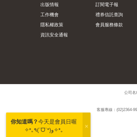
出版情報
訂閱電子報
工作機會
禮券信託查詢
隱私權政策
會員服務條款
資訊安全通報
公司名
客服專線：(02)2364-99
你知道嗎？
今天是會員日喔
✧*｡٩(ˊᗜˋ*)و✧*｡