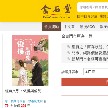
國中自修評量
東野
唯紅花綻放
奧德賽
會員獎勵
中文書
動漫ACG
親子
全台門市庫存一覽
※ 網頁之「庫存狀態」
※ 門市、網路價格及贈
※ 點擊門市名稱可查看
請選擇縣市：
經典文學：傲慢與偏見
珍．奧斯汀原著、賴惠鳳改寫
著
79
折
特價
229
元