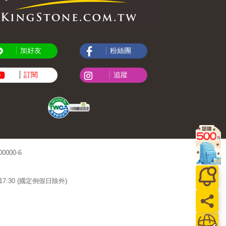
加好友
粉絲團
訂閱
追蹤
000-6
~17:30 (國定例假日除外)