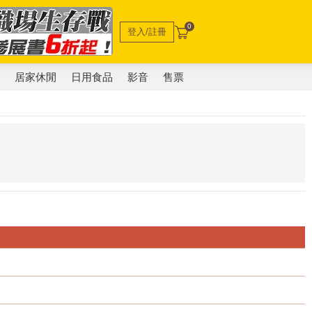
0
登入/註冊
電
居家休閒
日用食品
影音
售票