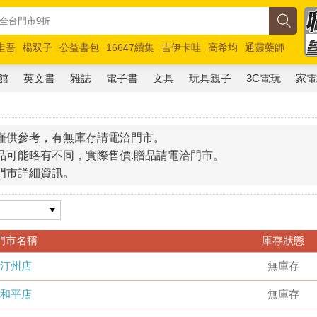
圭吾
楊双子
公益書包
16647續集
吉伊卡哇
高希均
通靈藥師
路邊攤新作
馬斯克
玩具總動員5
超慢跑
館
英文書
雜誌
電子書
文具
玩具親子
3C電玩
家
僅供參考，有無庫存請電洽門市。
品可能略有不同，實際售價.贈品請電洽門市。
門市詳細資訊。
門市名稱
庫存狀態
汀州店
無庫存
和平店
無庫存