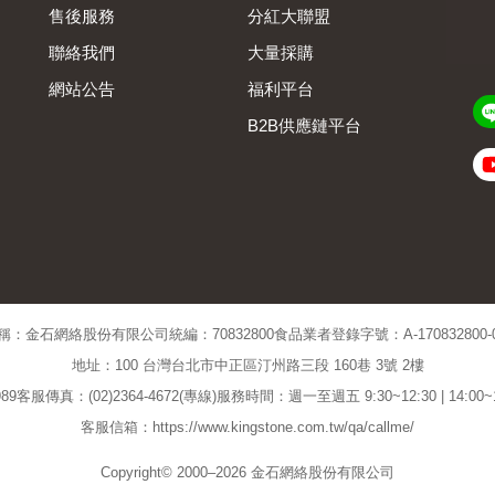
售後服務
分紅大聯盟
聯絡我們
大量採購
網站公告
福利平台
B2B供應鏈平台
Admin
稱：金石網絡股份有限公司
統編：70832800
食品業者登錄字號：A-170832800-00
地址：100 台灣台北市中正區汀州路三段 160巷 3號 2樓
89
客服傳真：(02)2364-4672(專線)
服務時間：週一至週五 9:30~12:30 | 14:00
客服信箱：https://www.kingstone.com.tw/qa/callme/
Copyright© 2000–2026 金石網絡股份有限公司