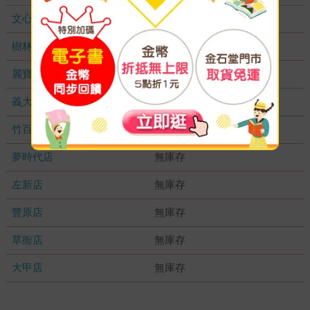
文心店
無庫存
樹林店
無庫存
麗寶店
無庫存
義大店
無庫存
竹百店
無庫存
夢時代店
無庫存
左新店
無庫存
豐原店
無庫存
草衙店
無庫存
大甲店
無庫存