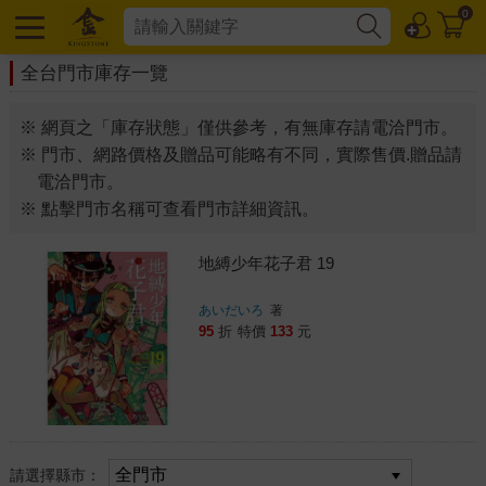
0
全台門市庫存一覽
※ 網頁之「庫存狀態」僅供參考，有無庫存請電洽門市。
※ 門市、網路價格及贈品可能略有不同，實際售價.贈品請
電洽門市。
※ 點擊門市名稱可查看門市詳細資訊。
地縛少年花子君 19
あいだいろ
著
95
折
特價
133
元
請選擇縣市：