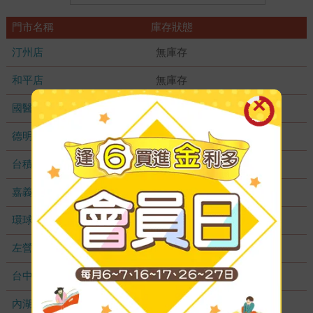
門市名稱
庫存狀態
汀州店
無庫存
和平店
無庫存
國醫加盟店
無庫存
德明加盟店
無庫存
台積店
無庫存
嘉義耐斯店
無庫存
環球店
無庫存
左營店
無庫存
台中秀泰店
無庫存
內湖大潤發
無庫存