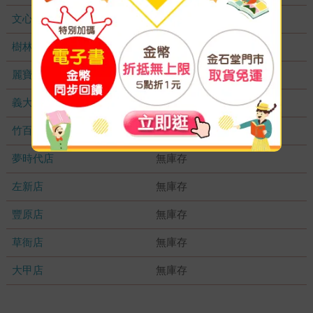
文心店
無庫存
樹林店
無庫存
麗寶店
無庫存
義大店
無庫存
竹百店
無庫存
夢時代店
無庫存
左新店
無庫存
豐原店
無庫存
草衙店
無庫存
大甲店
無庫存