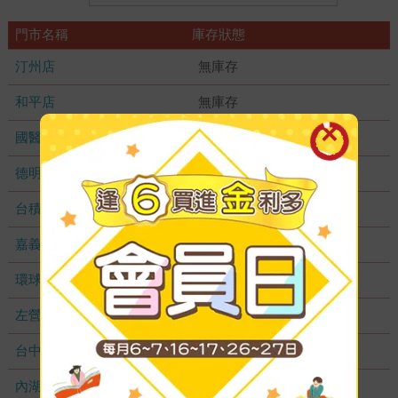
門市名稱
庫存狀態
汀州店
無庫存
和平店
無庫存
國醫加盟店
無庫存
德明加盟店
無庫存
台積店
無庫存
嘉義耐斯店
無庫存
環球店
無庫存
左營店
無庫存
台中秀泰店
無庫存
內湖大潤發
無庫存