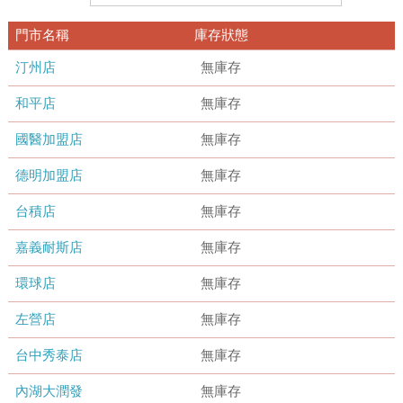
門市名稱
庫存狀態
汀州店
無庫存
和平店
無庫存
國醫加盟店
無庫存
德明加盟店
無庫存
台積店
無庫存
嘉義耐斯店
無庫存
環球店
無庫存
左營店
無庫存
台中秀泰店
無庫存
內湖大潤發
無庫存