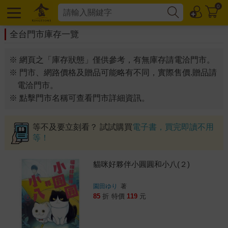
0
全台門市庫存一覽
※ 網頁之「庫存狀態」僅供參考，有無庫存請電洽門市。
※ 門市、網路價格及贈品可能略有不同，實際售價.贈品請
電洽門市。
※ 點擊門市名稱可查看門市詳細資訊。
等不及要立刻看？ 試試購買
電子書，買完即讀不用
等！
貓咪好夥伴小圓圓和小八(２)
園田ゆり
著
85
折
特價
119
元