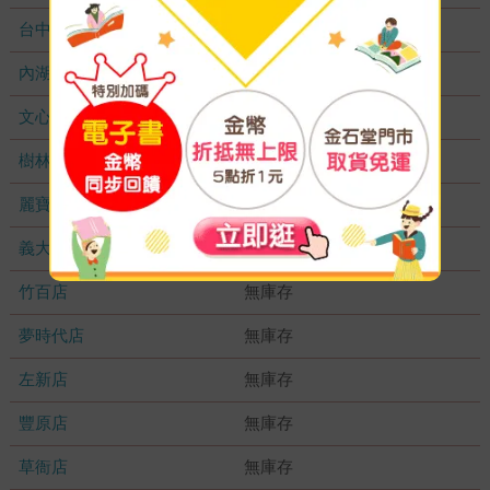
台中秀泰店
無庫存
內湖大潤發
無庫存
文心店
無庫存
樹林店
無庫存
麗寶店
無庫存
義大店
無庫存
竹百店
無庫存
夢時代店
無庫存
左新店
無庫存
豐原店
無庫存
草衙店
無庫存