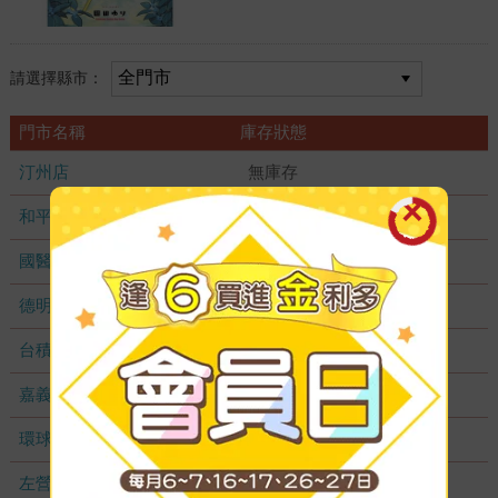
請選擇縣市：
門市名稱
庫存狀態
汀州店
無庫存
和平店
無庫存
國醫加盟店
無庫存
德明加盟店
無庫存
台積店
無庫存
嘉義耐斯店
無庫存
環球店
無庫存
左營店
無庫存