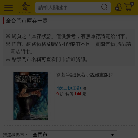
0
全台門市庫存一覽
※ 網頁之「庫存狀態」僅供參考，有無庫存請電洽門市。
※ 門市、網路價格及贈品可能略有不同，實際售價.贈品請
電洽門市。
※ 點擊門市名稱可查看門市詳細資訊。
盜墓筆記(原著小說漫畫版)2
南派三叔(原著)
著
9
折
特價
144
元
請選擇縣市：