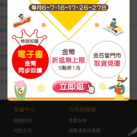
義大店
無庫存
竹百店
1
夢時代店
無庫存
左新店
1
豐原店
無庫存
草衙店
無庫存
大甲店
1
客服中心
合作與服務
購物說明
異業合作
付款方式
我要成為供應商