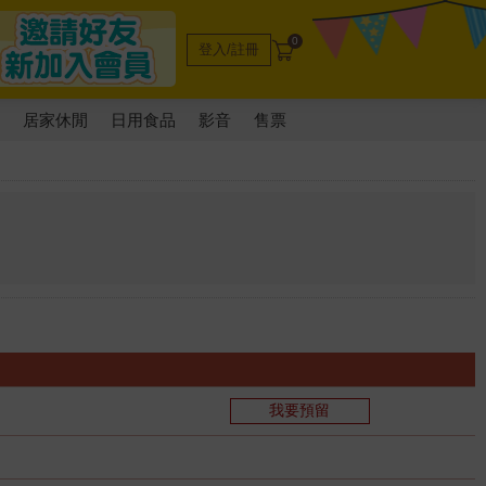
0
登入/註冊
電
居家休閒
日用食品
影音
售票
我要預留