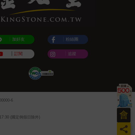
加好友
粉絲團
訂閱
追蹤
000-6
會
~17:30 (國定例假日除外)
員