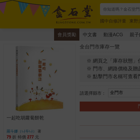
國中自修評量
東野
唯紅花綻放
奧德賽
會員獎勵
中文書
動漫ACG
親子
全台門市庫存一覽
※ 網頁之「庫存狀態」
※ 門市、網路價格及贈
※ 點擊門市名稱可查看
請選擇縣市：
一起吃胡蘿蔔餅乾
羅斗娜（나두나）
著
79
折
特價
277
元