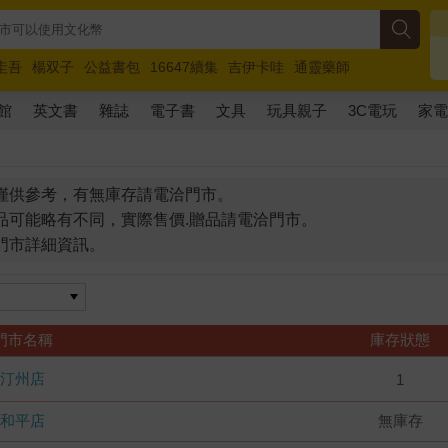
圭吾
楊双子
公益書包
16647續集
吉伊卡哇
通靈藥師
路邊攤新作
馬斯克
玩具總動員5
超慢跑
館
英文書
雜誌
電子書
文具
玩具親子
3C電玩
家
僅供參考，有無庫存請電洽門市。
品可能略有不同，實際售價.贈品請電洽門市。
門市詳細資訊。
門市名稱
庫存狀態
汀州店
1
和平店
無庫存