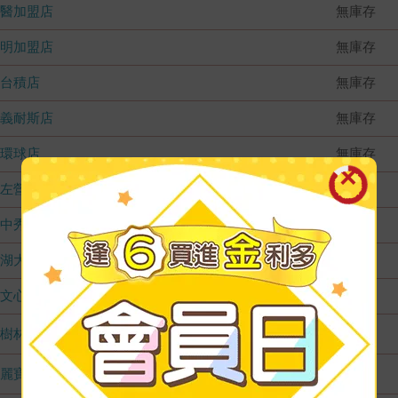
國醫加盟店
無庫存
德明加盟店
無庫存
台積店
無庫存
嘉義耐斯店
無庫存
環球店
無庫存
左營店
無庫存
台中秀泰店
無庫存
內湖大潤發
無庫存
文心店
無庫存
樹林店
1
麗寶店
1