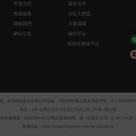
寄送方式
廣告合作
售後服務
分紅大聯盟
聯絡我們
大量採購
網站公告
福利平台
B2B供應鏈平台
Admin
稱：金石網絡股份有限公司
統編：70832800
食品業者登錄字號：A-170832800-00
地址：100 台灣台北市中正區汀州路三段 160巷 3號 2樓
89
客服傳真：(02)2364-4672(專線)
服務時間：週一至週五 9:30~12:30 | 14:00
客服信箱：https://www.kingstone.com.tw/qa/callme/