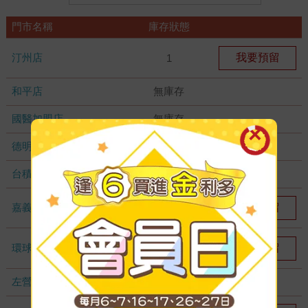
門市名稱
庫存狀態
汀州店
我要預留
1
和平店
無庫存
國醫加盟店
無庫存
德明加盟店
無庫存
台積店
無庫存
嘉義耐斯店
我要預留
1
環球店
我要預留
1
左營店
無庫存