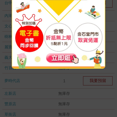
台中秀泰店
我要預留
1
內湖大潤發
無庫存
文心店
無庫存
樹林店
無庫存
麗寶店
無庫存
義大店
無庫存
竹百店
無庫存
夢時代店
我要預留
1
左新店
無庫存
豐原店
無庫存
草衙店
無庫存