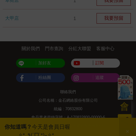
草衙店
我要預留
1
大甲店
我要預留
1
關於我們
門市查詢
分紅大聯盟
客服中心
加好友
訂閱
粉絲團
追蹤
聯絡我們
公司名稱：金石網絡股份有限公司
會
統編 : 70832800
食品業者登錄字號：A-170832800-00000-6
員
Copyright© 2000–2026 金石網絡股份有限公司
你知道嗎？
今天是會員日喔
日
0806_a861311
✧*｡٩(ˊᗜˋ*)و✧*｡