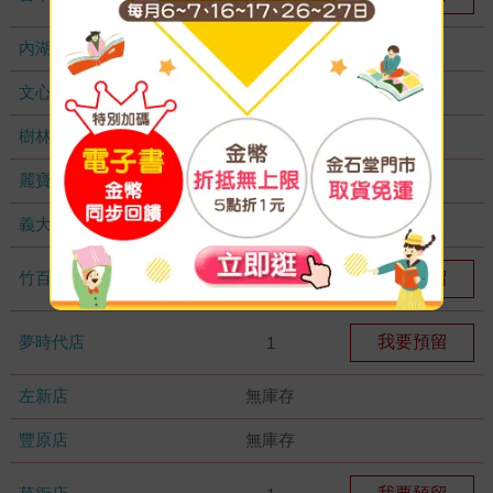
內湖大潤發
無庫存
文心店
無庫存
樹林店
無庫存
麗寶店
無庫存
義大店
無庫存
竹百店
我要預留
1
夢時代店
我要預留
1
左新店
無庫存
豐原店
無庫存