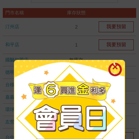
門市名稱
庫存狀態
汀州店
我要預留
2
和平店
我要預留
1
國醫加盟店
無庫存
德明加盟店
無庫存
台積店
無庫存
嘉義耐斯店
無庫存
環球店
無庫存
左營店
無庫存
台中秀泰店
我要預留
1