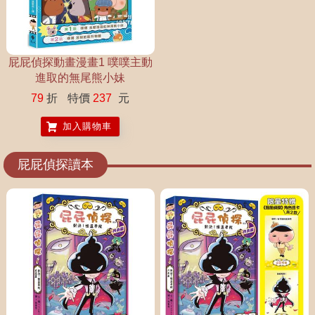
屁屁偵探動畫漫畫1 噗噗主動
進取的無尾熊小妹
79
折
特價
237
元
加入購物車
屁屁偵探讀本