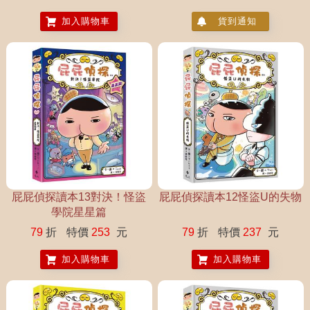
疊扇】
加入購物車
貨到通知
屁屁偵探讀本13對決！怪盜
屁屁偵探讀本12怪盜U的失物
學院星星篇
79
折
特價
253
元
79
折
特價
237
元
加入購物車
加入購物車