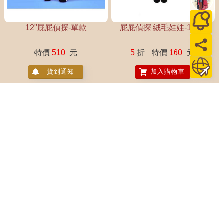
12"屁屁偵探-單款
屁屁偵探 絨毛娃娃-15cm
特價
510
元
5
折
特價
160
元
貨到通知
加入購物車
屁屁偵探 水槍
屁屁偵探 藍款游泳圈75CM