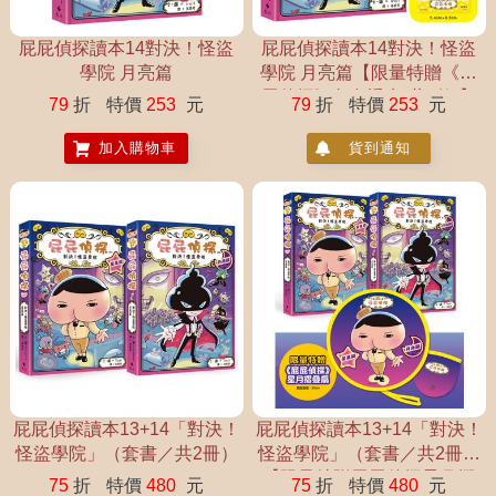
屁屁偵探讀本14對決！怪盜
屁屁偵探讀本14對決！怪盜
學院 月亮篇
學院 月亮篇【限量特贈《屁
屁偵探》角色透卡(共2款)】
79
折
特價
253
元
79
折
特價
253
元
加入購物車
貨到通知
屁屁偵探讀本13+14「對決！
屁屁偵探讀本13+14「對決！
怪盜學院」（套書／共2冊）
怪盜學院」（套書／共2冊）
【限量特贈屁屁偵探星月摺
75
折
特價
480
元
75
折
特價
480
元