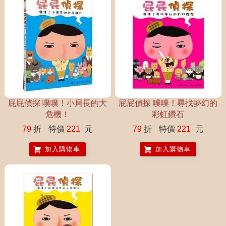
屁屁偵探 噗噗！小局長的大
屁屁偵探 噗噗！尋找夢幻的
危機！
彩虹鑽石
79
折
特價
221
元
79
折
特價
221
元
加入購物車
加入購物車