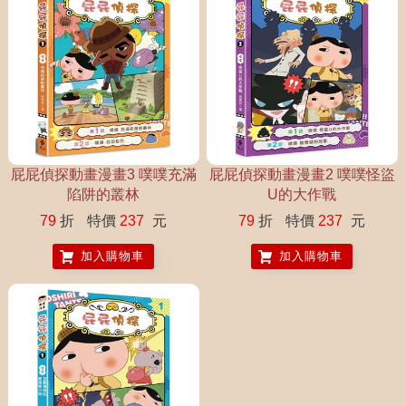
屁屁偵探動畫漫畫3 噗噗充滿
屁屁偵探動畫漫畫2 噗噗怪盜
陷阱的叢林
U的大作戰
79
折
特價
237
元
79
折
特價
237
元
加入購物車
加入購物車