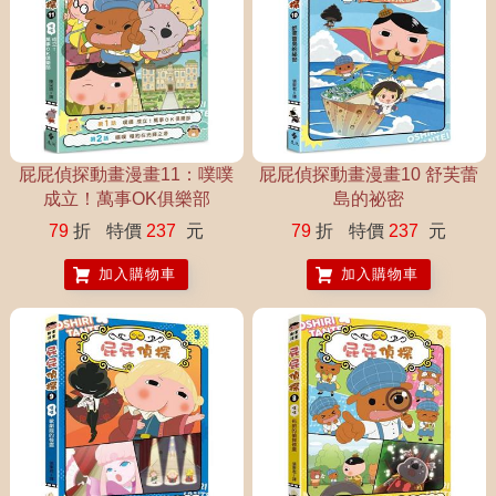
屁屁偵探動畫漫畫11：噗噗
屁屁偵探動畫漫畫10 舒芙蕾
成立！萬事OK俱樂部
島的祕密
79
折
特價
237
元
79
折
特價
237
元
加入購物車
加入購物車