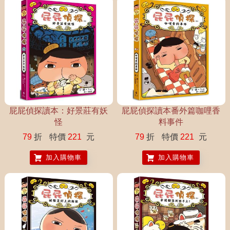
屁屁偵探讀本：好景莊有妖
屁屁偵探讀本番外篇咖哩香
怪
料事件
79
折
特價
221
元
79
折
特價
221
元
加入購物車
加入購物車