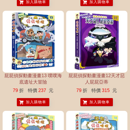
加入購物車
加入購物車
屁屁偵探動畫漫畫13 噗噗海
屁屁偵探動畫漫畫12天才惡
底遺址大冒險
人屁屁亞蒂
79
折
特價
237
元
79
折
特價
315
元
加入購物車
加入購物車