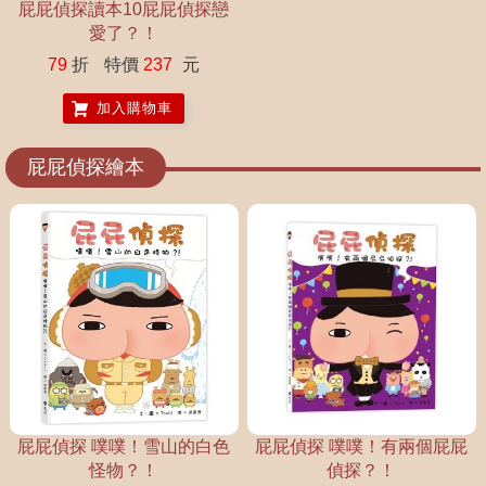
屁屁偵探讀本10屁屁偵探戀
愛了？！
79
折
特價
237
元
加入購物車
屁屁偵探繪本
屁屁偵探 噗噗！雪山的白色
屁屁偵探 噗噗！有兩個屁屁
怪物？！
偵探？！