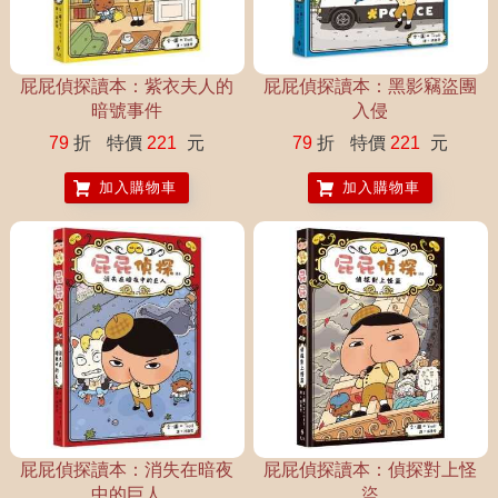
屁屁偵探讀本：紫衣夫人的
屁屁偵探讀本：黑影竊盜團
暗號事件
入侵
79
折
特價
221
元
79
折
特價
221
元
加入購物車
加入購物車
屁屁偵探讀本：消失在暗夜
屁屁偵探讀本：偵探對上怪
中的巨人
盜