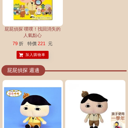
屁屁偵探 噗噗！找回消失的
人氣點心
79
折
特價
221
元
加入購物車
屁屁偵探 週邊