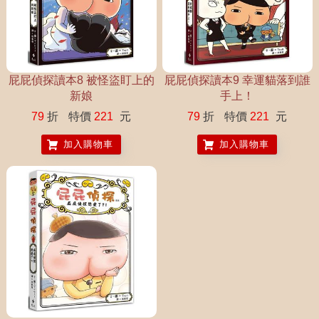
屁屁偵探讀本8 被怪盜盯上的
屁屁偵探讀本9 幸運貓落到誰
新娘
手上！
79
折
特價
221
元
79
折
特價
221
元
加入購物車
加入購物車