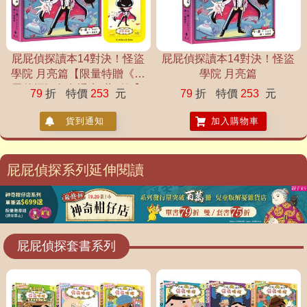
屁屁偵探讀本14對決！怪盜
屁屁偵探讀本14對決！怪盜
學院 月亮篇【限量特贈《屁
學院 月亮篇
屁偵探》角色透卡(共2款)】
79
折
特價
253
元
79
折
特價
253
元
貨到通知
加入購物車
屁屁偵探系列延伸閱讀
屁屁偵探套書系列