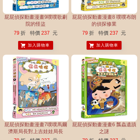
屁屁偵探動畫漫畫9噗噗歌劇
屁屁偵探動畫漫畫8 噗噗布朗
院的怪盜
的偵探修業
79
折
特價
237
元
79
折
特價
237
元
加入購物車
加入購物車
屁屁偵探動畫漫畫7噗噗馬爾
屁屁偵探動畫漫畫6 瓢蟲遺蹟
濟斯局長對上吉娃娃局長
之謎