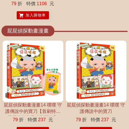
79
折
特價
1106
元
加入購物車
屁屁偵探動畫漫畫
屁屁偵探動畫漫畫14 噗噗 守
屁屁偵探動畫漫畫14 噗噗 守
護傳說中的寶刀【首刷特贈
護傳說中的寶刀
屁屁偵探主君造型閃卡】
79
折
特價
237
元
79
折
特價
237
元